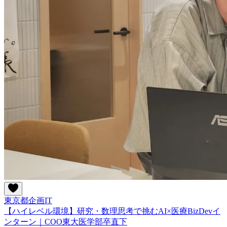
東京都
企画
IT
【ハイレベル環境】研究・数理思考で挑むAI×医療BizDevイ
ンターン｜COO東大医学部卒直下