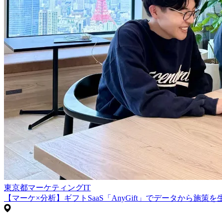
東京都
マーケティング
IT
【マーケ×分析】ギフトSaaS「AnyGift」でデータから施策