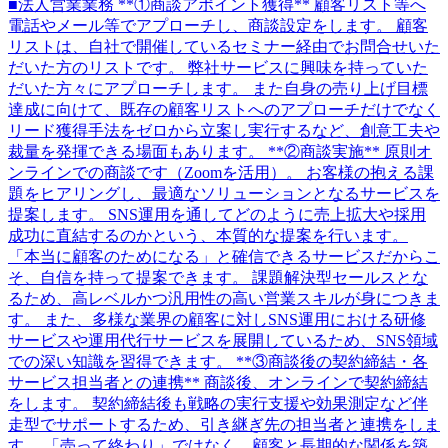
■法人営業業務 **①商談アポイント獲得** 顧客リスト等へ
電話やメール等でアプローチし、商談設定をします。 顧客
リストは、自社で開催しているセミナー経由でお問合せいた
だいた方のリストです。 弊社サービスに興味を持っていた
だいた方々にアプローチします。 また自身の売り上げ目標
達成に向けて、既存の顧客リストへのアプローチだけでなく
リード獲得手法をゼロから立案し実行するなど、創意工夫や
裁量を発揮できる場面もあります。 **②商談実施** 原則オ
ンラインでの商談です（Zoomを活用）。 お客様の抱える課
題をヒアリングし、最適なソリューションとなるサービスを
提案します。 SNS運用を通してどのように売上拡大や採用
成功に直結するのかという、本質的な提案を行います。
「本当に顧客のためになる」と確信できるサービスだからこ
そ、自信を持って提案できます。 課題解決型セールスとな
るため、高レベルかつ汎用性の高い営業スキルが身につきま
す。 また、多様な業界の顧客に対しSNS運用における研修
サービスや運用代行サービスを展開しているため、SNS領域
での深い知識を習得できます。 **③商談後の契約締結・各
サービス担当者との連携** 商談後、オンラインで契約締結
をします。 契約締結後も戦略の実行支援や効果測定など伴
走型でサポートするため、引き継ぎ先の担当者と連携をしま
す。 「売って終わり」ではなく、顧客と長期的な関係を築