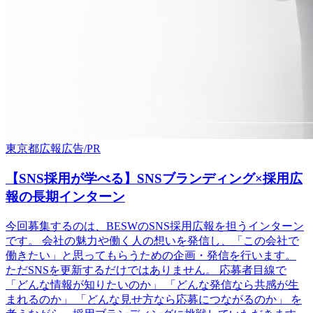
東京都
広報
広告/PR
【SNS採用が学べる】SNSブランディング×採用広
報の長期インターン
今回募集するのは、BESWのSNS採用広報を担うインターン
です。 会社の魅力や働く人の想いを発信し、「この会社で
働きたい」と思ってもらうための企画・発信を行います。
ただSNSを更新するだけではありません。 応募者目線で
「どんな情報が知りたいのか」 「どんな発信なら共感が生
まれるのか」 「どんな見せ方なら応募につながるのか」 を