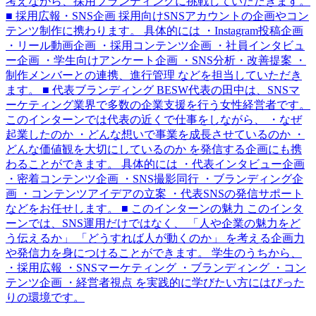
考えながら、採用ブランディングに挑戦していただきます。
■ 採用広報・SNS企画 採用向けSNSアカウントの企画やコン
テンツ制作に携わります。 具体的には ・Instagram投稿企画
・リール動画企画 ・採用コンテンツ企画 ・社員インタビュ
ー企画 ・学生向けアンケート企画 ・SNS分析・改善提案 ・
制作メンバーとの連携、進行管理 などを担当していただき
ます。 ■ 代表ブランディング BESW代表の田中は、SNSマ
ーケティング業界で多数の企業支援を行う女性経営者です。
このインターンでは代表の近くで仕事をしながら、 ・なぜ
起業したのか ・どんな想いで事業を成長させているのか ・
どんな価値観を大切にしているのか を発信する企画にも携
わることができます。 具体的には ・代表インタビュー企画
・密着コンテンツ企画 ・SNS撮影同行 ・ブランディング企
画 ・コンテンツアイデアの立案 ・代表SNSの発信サポート
などをお任せします。 ■ このインターンの魅力 このインタ
ーンでは、SNS運用だけではなく、 「人や企業の魅力をど
う伝えるか」 「どうすれば人が動くのか」 を考える企画力
や発信力を身につけることができます。 学生のうちから、
・採用広報 ・SNSマーケティング ・ブランディング ・コン
テンツ企画 ・経営者視点 を実践的に学びたい方にはぴった
りの環境です。