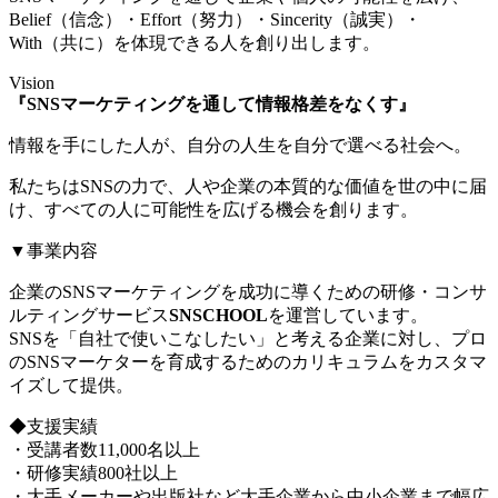
Belief（信念）・Effort（努力）・Sincerity（誠実）・
With（共に）を体現できる人を創り出します。
Vision
『SNSマーケティングを通して情報格差をなくす』
情報を手にした人が、自分の人生を自分で選べる社会へ。
私たちはSNSの力で、人や企業の本質的な価値を世の中に届
け、すべての人に可能性を広げる機会を創ります。
▼事業内容
企業のSNSマーケティングを成功に導くための研修・コンサ
ルティングサービス
SNSCHOOL
を運営しています。
SNSを「自社で使いこなしたい」と考える企業に対し、プロ
のSNSマーケターを育成するためのカリキュラムをカスタマ
イズして提供。
◆支援実績
・受講者数11,000名以上
・研修実績800社以上
・大手メーカーや出版社など大手企業から中小企業まで幅広