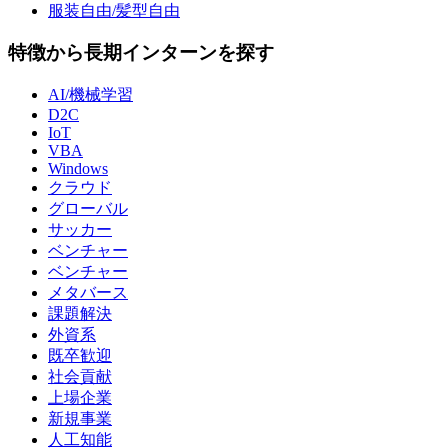
服装自由/髪型自由
特徴から長期インターンを探す
AI/機械学習
D2C
IoT
VBA
Windows
クラウド
グローバル
サッカー
ベンチャー
ベンチャー
メタバース
課題解決
外資系
既卒歓迎
社会貢献
上場企業
新規事業
人工知能