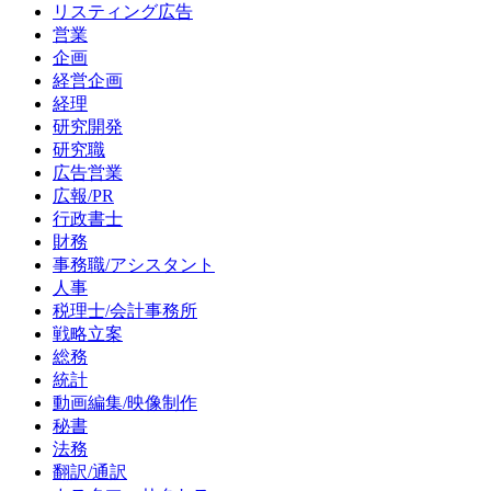
リスティング広告
営業
企画
経営企画
経理
研究開発
研究職
広告営業
広報/PR
行政書士
財務
事務職/アシスタント
人事
税理士/会計事務所
戦略立案
総務
統計
動画編集/映像制作
秘書
法務
翻訳/通訳