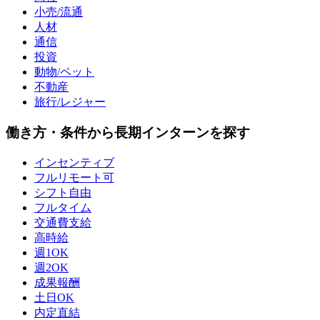
小売/流通
人材
通信
投資
動物/ペット
不動産
旅行/レジャー
働き方・条件から長期インターンを探す
インセンティブ
フルリモート可
シフト自由
フルタイム
交通費支給
高時給
週1OK
週2OK
成果報酬
土日OK
内定直結