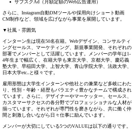
サブスクAd（月額定額のWeb広告運用）
さらに、Instagram自動DMツールや採用向けショート動画
CM制作など、領域を広げながら事業を展開しています。
▼社風・雰囲気
インターン生は現在50名在籍。Webデザイン、コンサルティ
ングセールス、マーケティング、新規事業開発、それぞれの
部署でメンバーとして活躍しています。メンバーの学年は1-
4年生まで幅広く、在籍大学も東京大学、京都大学、慶応義
塾大学、早稲田大学、上智大学、青山学院大学、法政大学、
日本大学etc..と様々です。
雇用形態は大学生インターンや他社との兼業など多岐にわた
り、性別・年齢・経歴もバラエティ豊かなチームで構成され
ています。さらに、デザイナーやマーケッター、セールス、
カスタマーサクセスの各分野でプロフェッショナルな人材が
揃っています。それぞれが専門性を磨きながら、共に働く仲
間と刺激し合いながら日々仕事に励んでいます。
メンバーが大切にしている5つのVALUEは以下の通りです。