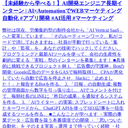
【未経験から学べる！】AI開発エンジニア長期イ
ンターン | AI×AutomationでWEBマーケティング
自動化 #アプリ開発 #AI活用 #マーケティング
弊社は現在、労働集約型の制作会社から「AI Vertical SaaS」
へと変革しています。 「そのルーティーンワーク、私がコ
ードで消しておきますね」 社員が手動で行っている「集
計」や「監視」を、あなたの技術でハックしてください。
プログラミングと最新AIツールを使って、会社の生産性を
劇的に変える「実戦」型のインターンを募集します！ ■具体
的に挑戦できるプロジェクト例 1. 「広告費の守護神」Botの
開発: Google広告のデータをGASで毎時取得し、CPAが悪化
していたら自動で広告を停止させ、Slackに「止めまし
た！」と報告するBotを作る。 2. 「日報」の自動生成: 複数
の管理画面から数字を引っ張り出し、AIでコメントを付け
て、毎朝社長のLINEに「昨日の成果」を通知するシステム
を作る。 3. 「AIライター」の実装: スプレッドシートに入れ
たキーワードから、ChatGPT APIを使ってSEO記事を一括生
成するツールを作る。 ■こんなことが学べます ・実際の事
業データ・広告費を扱う本番環境での開発 ・「思いついた
自動化」を そのまま実装→運用 まで持っていく経験 ・社