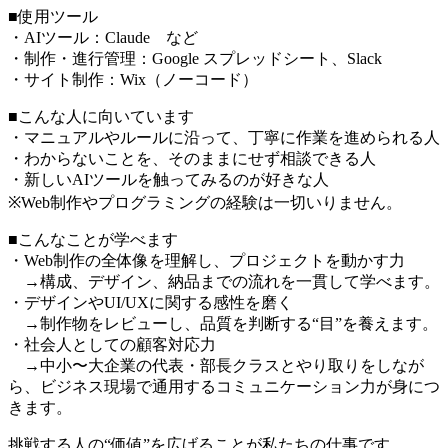
■使用ツール
・AIツール：Claude など
・制作・進行管理：Google スプレッドシート、Slack
・サイト制作：Wix（ノーコード）
■こんな人に向いています
・マニュアルやルールに沿って、丁寧に作業を進められる人
・わからないことを、そのままにせず相談できる人
・新しいAIツールを触ってみるのが好きな人
※Web制作やプログラミングの経験は一切いりません。
■こんなことが学べます
・Web制作の全体像を理解し、プロジェクトを動かす力
→構成、デザイン、納品までの流れを一貫して学べます。
・デザインやUI/UXに関する感性を磨く
→制作物をレビューし、品質を判断する“目”を養えます。
・社会人としての顧客対応力
→中小〜大企業の代表・部長クラスとやり取りをしなが
ら、ビジネス現場で通用するコミュニケーション力が身につ
きます。
挑戦する人の“価値”を広げることが私たちの仕事です。