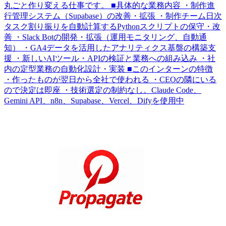
丸ごと作り変える仕事です。 ■具体的な業務内容 ・制作進
行管理システム（Supabase）の改善・拡張 ・制作チーム日次
タスク割り振りを自動計算するPythonスクリプトの保守・改
善 ・Slack Botの開発・拡張（運用モニタリング、自動通
知） ・GA4データを活用したアナリティクス基盤の構築支
援 ・新しいAIツール・APIの検証と業務への組み込み ・社
内の定型業務の自動化設計・実装 ■このインターンの特徴
・作ったものが翌日から全社で使われる ・CEOの隣にいる
ので決定は即座 ・技術選定の制約なし。Claude Code、
Gemini API、n8n、Supabase、Vercel、Difyを使用中