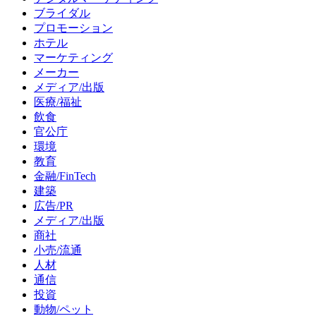
ブライダル
プロモーション
ホテル
マーケティング
メーカー
メディア/出版
医療/福祉
飲食
官公庁
環境
教育
金融/FinTech
建築
広告/PR
メディア/出版
商社
小売/流通
人材
通信
投資
動物/ペット