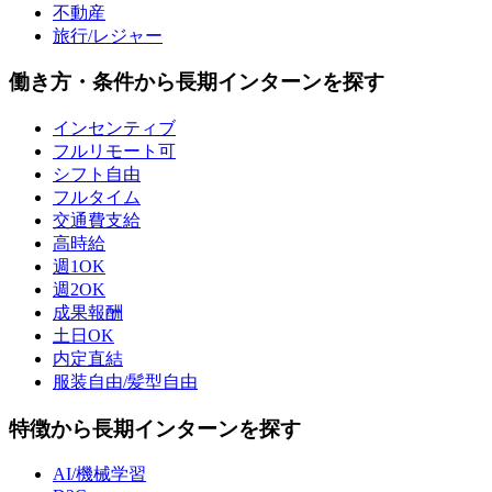
不動産
旅行/レジャー
働き方・条件から長期インターンを探す
インセンティブ
フルリモート可
シフト自由
フルタイム
交通費支給
高時給
週1OK
週2OK
成果報酬
土日OK
内定直結
服装自由/髪型自由
特徴から長期インターンを探す
AI/機械学習