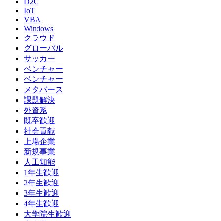
D2C
IoT
VBA
Windows
クラウド
グローバル
サッカー
ベンチャー
ベンチャー
メタバース
課題解決
外資系
既卒歓迎
社会貢献
上場企業
新規事業
人工知能
1年生歓迎
2年生歓迎
3年生歓迎
4年生歓迎
大学院生歓迎