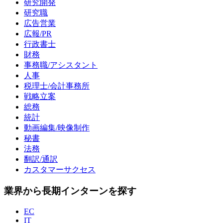
研究開発
研究職
広告営業
広報/PR
行政書士
財務
事務職/アシスタント
人事
税理士/会計事務所
戦略立案
総務
統計
動画編集/映像制作
秘書
法務
翻訳/通訳
カスタマーサクセス
業界から長期インターンを探す
EC
IT