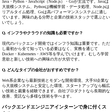
Java・Python・JavaScript（Node.js）・Goが主流です。Javaは
大規模システム、Pythonは機械学習・データ処理、Node.jsは
リアルタイム処理、Goは高パフォーマンスシステムに適し
ています。興味のある分野と企業の技術スタックで選ぶとい
いでしょう。
Q. インフラやクラウドの知識も必要ですか？
現代のバックエンド開発ではインフラ知識は重要です。ただ
し最初から全て知っている必要はなく、実務を通じて
Docker・Kubernetes・AWS等を学んでいけます。むしろ学習
意欲と新しい技術への興味の方が大切です。
Q. どんなタイプの会社がおすすめですか？
Web系企業なら最新技術とモダンな開発環境、大手SI企業な
ら大規模システムと安定した環境、スタートアップなら幅広
い技術と裁量を経験できます。自社プロダクトなら長期的な
改善、受託なら多様な技術を学べます。
バックエンドエンジニアインターンで身に付くス