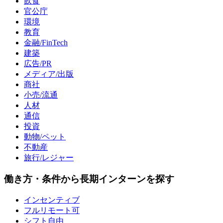
飲食
官公庁
環境
教育
金融/FinTech
建築
広告/PR
メディア/出版
商社
小売/流通
人材
通信
投資
動物/ペット
不動産
旅行/レジャー
働き方・条件から長期インターンを探す
インセンティブ
フルリモート可
シフト自由