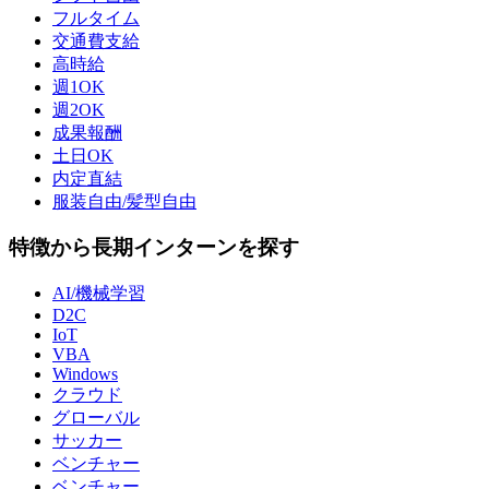
フルタイム
交通費支給
高時給
週1OK
週2OK
成果報酬
土日OK
内定直結
服装自由/髪型自由
特徴から長期インターンを探す
AI/機械学習
D2C
IoT
VBA
Windows
クラウド
グローバル
サッカー
ベンチャー
ベンチャー