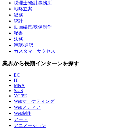
税理士/会計事務所
戦略立案
総務
統計
動画編集/映像制作
秘書
法務
翻訳/通訳
カスタマーサクセス
業界から長期インターンを探す
EC
IT
M&A
SaaS
VC/PE
Webマーケティング
Webメディア
Web制作
アート
アニメーション