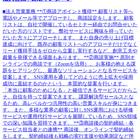
■法人営業業務 **①商談アポイント獲得** 顧客リスト等へ
電話やメール等でアプローチし、商談設定をします。 顧客
リストは、自社で開催しているセミナー経由でお問合せいた
だいた方のリストです。 弊社サービスに興味を持っていた
だいた方々にアプローチします。 また自身の売り上げ目標
達成に向けて、既存の顧客リストへのアプローチだけでなく
リード獲得手法をゼロから立案し実行するなど、創意工夫や
裁量を発揮できる場面もあります。 **②商談実施** 原則オ
ンラインでの商談です（Zoomを活用）。 お客様の抱える課
題をヒアリングし、最適なソリューションとなるサービスを
提案します。 SNS運用を通してどのように売上拡大や採用
成功に直結するのかという、本質的な提案を行います。
「本当に顧客のためになる」と確信できるサービスだからこ
そ、自信を持って提案できます。 課題解決型セールスとな
るため、高レベルかつ汎用性の高い営業スキルが身につきま
す。 また、多様な業界の顧客に対しSNS運用における研修
サービスや運用代行サービスを展開しているため、SNS領域
での深い知識を習得できます。 **③商談後の契約締結・各
サービス担当者との連携** 商談後、オンラインで契約締結
をします。 契約締結後も戦略の実行支援や効果測定など伴