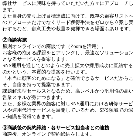
弊社サービスに興味を持っていただいた方々にアプローチし
ます。
また自身の売り上げ目標達成に向けて、既存の顧客リストへ
のアプローチだけでなくリード獲得手法をゼロから立案し実
行するなど、創意工夫や裁量を発揮できる場面もあります。
②商談実施
原則オンラインでの商談です（Zoomを活用）。
お客様の抱える課題をヒアリングし、最適なソリューション
となるサービスを提案します。
SNS運用を通してどのように売上拡大や採用成功に直結する
のかという、本質的な提案を行います。
「本当に顧客のためになる」と確信できるサービスだからこ
そ、自信を持って提案できます。
課題解決型セールスとなるため、高レベルかつ汎用性の高い
営業スキルが身につきます。
また、多様な業界の顧客に対しSNS運用における研修サービ
スや運用代行サービスを展開しているため、SNS領域での深
い知識を習得できます。
③商談後の契約締結・各サービス担当者との連携
商談後、オンラインで契約締結をします。