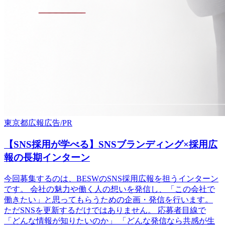
東京都
広報
広告/PR
【SNS採用が学べる】SNSブランディング×採用広
報の長期インターン
今回募集するのは、BESWのSNS採用広報を担うインターン
です。 会社の魅力や働く人の想いを発信し、「この会社で
働きたい」と思ってもらうための企画・発信を行います。
ただSNSを更新するだけではありません。 応募者目線で
「どんな情報が知りたいのか」 「どんな発信なら共感が生