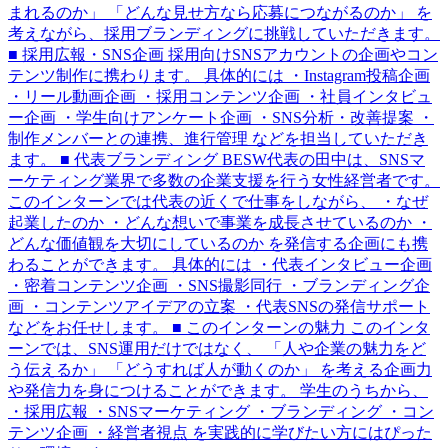
まれるのか」 「どんな見せ方なら応募につながるのか」 を
考えながら、採用ブランディングに挑戦していただきます。
■ 採用広報・SNS企画 採用向けSNSアカウントの企画やコン
テンツ制作に携わります。 具体的には ・Instagram投稿企画
・リール動画企画 ・採用コンテンツ企画 ・社員インタビュ
ー企画 ・学生向けアンケート企画 ・SNS分析・改善提案 ・
制作メンバーとの連携、進行管理 などを担当していただき
ます。 ■ 代表ブランディング BESW代表の田中は、SNSマ
ーケティング業界で多数の企業支援を行う女性経営者です。
このインターンでは代表の近くで仕事をしながら、 ・なぜ
起業したのか ・どんな想いで事業を成長させているのか ・
どんな価値観を大切にしているのか を発信する企画にも携
わることができます。 具体的には ・代表インタビュー企画
・密着コンテンツ企画 ・SNS撮影同行 ・ブランディング企
画 ・コンテンツアイデアの立案 ・代表SNSの発信サポート
などをお任せします。 ■ このインターンの魅力 このインタ
ーンでは、SNS運用だけではなく、 「人や企業の魅力をど
う伝えるか」 「どうすれば人が動くのか」 を考える企画力
や発信力を身につけることができます。 学生のうちから、
・採用広報 ・SNSマーケティング ・ブランディング ・コン
テンツ企画 ・経営者視点 を実践的に学びたい方にはぴった