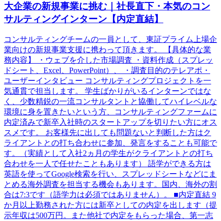
大企業の新規事業に挑む｜社長直下・本気のコン
サルティングインターン【内定直結】
コンサルティングチームの一員として、東証プライム上場企
業向けの新規事業支援に携わって頂きます。 【具体的な業
務内容】 ・ウェブを介した市場調査 ・資料作成（スプレッ
ドシート、Excel、PowerPoint）、 ・調査目的のテレアポ・
ユーザーインタビュー コンサルティングプロジェクトを一
気通貫で担当します。 学生ばかりがいるインターンではな
く、少数精鋭の一流コンサルタントと協働してハイレベルな
環境に身を置きたいという方、コンサルティングファームに
内定済みで新卒入社時のスタートアップを切りたい方にオス
スメです。 お客様先に出しても問題ないと判断した方はク
ライアントとの打ち合わせに参加、発言をすることも可能で
す。（実績として入社2ヵ月の学生がクライアントとの打ち
合わせを一人で任せたこともあります） 語学ができる方は
英語を使ってGoogle検索を行い、スプレッドシートなどにま
とめる海外調査を担当する機会もあります。国内、海外の割
合は7:3です（語学力は必須ではありません）。 ■内定直結 9
か月以上勤務された方には新卒としての内定を出します（提
示年収は500万円。また他社で内定をもらった場合、第一志