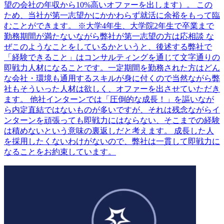
望の会社の年収から10%高いオファーを出します）。 この
ため、当社が第一志望かにかかわらず就活に余裕をもって臨
むことができます。 ※大学4年生、大学院2年生で卒業まで
勤務期間が満たないながら弊社が第一志望の方は応相談 な
ぜこのようなことをしているかというと、後述する弊社で
「経験できること」はコンサルティングを通じて文字通りの
即戦力人材になることです。一定期間を勤務された方はどん
な会社・環境も通用するスキルが身に付くので当然ながら弊
社もそういった人材は欲しく、オファーを出させていただき
ます。 他社インターンでは「圧倒的な成長！」を謳いなが
ら内定直結ではないものが多いですが、それは残念ながらイ
ンターンを頑張っても即戦力にはならない、そこまでの経験
は積めないという意味の裏返しだと考えます。 成長した人
を採用したくないわけがないので、弊社は一貫して即戦力に
なることをお約束しています。