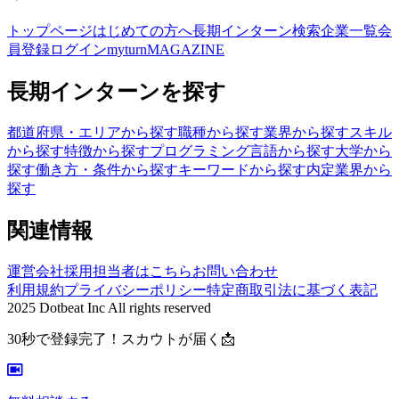
トップページ
はじめての方へ
長期インターン検索
企業一覧
会
員登録
ログイン
myturnMAGAZINE
長期インターンを探す
都道府県・エリアから探す
職種から探す
業界から探す
スキル
から探す
特徴から探す
プログラミング言語から探す
大学から
探す
働き方・条件から探す
キーワードから探す
内定業界から
探す
関連情報
運営会社
採用担当者はこちら
お問い合わせ
利用規約
プライバシーポリシー
特定商取引法に基づく表記
2025 Dotbeat Inc All rights reserved
30秒で登録完了！スカウトが届く📩