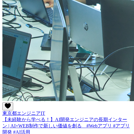
東京都
エンジニア
IT
【未経験から学べる！】AI開発エンジニアの長期インター
ン | AI×WEB制作で新しい価値を創る #Webアプリ #アプリ
開発 #AI活用