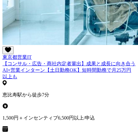
東京都
営業
IT
【コンサル・広告・商社内定者輩出】成果と成長に向き合う
AI×営業インターン【土日勤務OK】短時間勤務で月25万円
以上も
恵比寿駅から徒歩7分
1,500円＋インセンティブ6,500円以上/申込