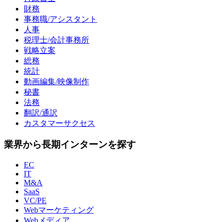
財務
事務職/アシスタント
人事
税理士/会計事務所
戦略立案
総務
統計
動画編集/映像制作
秘書
法務
翻訳/通訳
カスタマーサクセス
業界から長期インターンを探す
EC
IT
M&A
SaaS
VC/PE
Webマーケティング
Webメディア