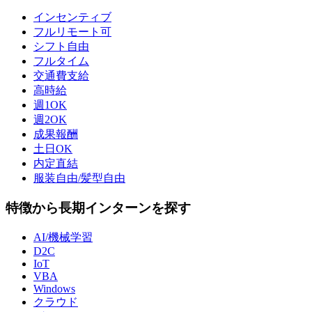
インセンティブ
フルリモート可
シフト自由
フルタイム
交通費支給
高時給
週1OK
週2OK
成果報酬
土日OK
内定直結
服装自由/髪型自由
特徴から長期インターンを探す
AI/機械学習
D2C
IoT
VBA
Windows
クラウド