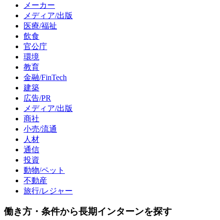
メーカー
メディア/出版
医療/福祉
飲食
官公庁
環境
教育
金融/FinTech
建築
広告/PR
メディア/出版
商社
小売/流通
人材
通信
投資
動物/ペット
不動産
旅行/レジャー
働き方・条件から長期インターンを探す