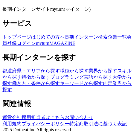
長期インターンサイトmyturn(マイターン)
サービス
トップページ
はじめての方へ
長期インターン検索
企業一覧
会
員登録
ログイン
myturnMAGAZINE
長期インターンを探す
都道府県・エリアから探す
職種から探す
業界から探す
スキル
から探す
特徴から探す
プログラミング言語から探す
大学から
探す
働き方・条件から探す
キーワードから探す
内定業界から
探す
関連情報
運営会社
採用担当者はこちら
お問い合わせ
利用規約
プライバシーポリシー
特定商取引法に基づく表記
2025 Dotbeat Inc All rights reserved