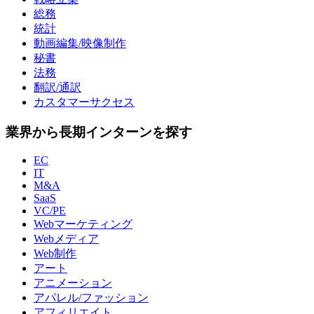
総務
統計
動画編集/映像制作
秘書
法務
翻訳/通訳
カスタマーサクセス
業界から長期インターンを探す
EC
IT
M&A
SaaS
VC/PE
Webマーケティング
Webメディア
Web制作
アート
アニメーション
アパレル/ファッション
アフィリエイト