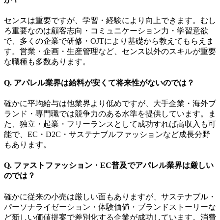
センスは重要ですが、学習・経験により向上できます。むし
ろ重要なのは顧客志向・コミュニケーション力・学習意欲
で、多くの企業で研修・OJTにより基礎から教えてもらえま
す。営業・企画・生産管理など、センス以外のスキルが重要
な職種も多数あります。
Q. アパレル業界は給料が安くて将来性がないのでは？
確かに平均給与は他業界より低めですが、大手企業・海外ブ
ランド・専門職では競争力のある水準を提供しています。ま
た、独立・起業・フリーランスとして成功すれば高収入も可
能で、EC・D2C・サステナブルファッションなど成長分野
もあります。
Q. ファストファッション・EC普及でアパレル業界は厳しい
のでは？
確かに従来の小売は厳しい面もありますが、サステナブル・
パーソナライゼーション・体験価値・ブランドストーリーな
ど新しい価値提案で差別化する企業が成功しています。消費