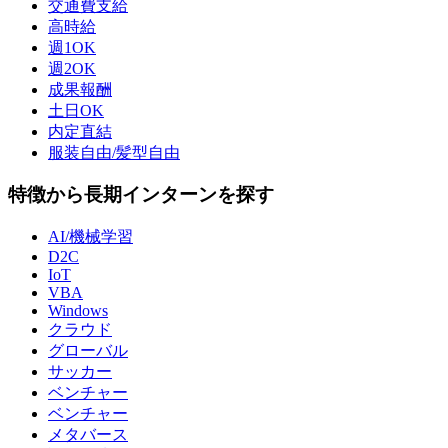
交通費支給
高時給
週1OK
週2OK
成果報酬
土日OK
内定直結
服装自由/髪型自由
特徴から長期インターンを探す
AI/機械学習
D2C
IoT
VBA
Windows
クラウド
グローバル
サッカー
ベンチャー
ベンチャー
メタバース