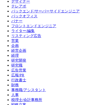
デザイナー
テレアポ
バックエンド/サーバーサイドエンジニア
バックオフィス
バナー
フロントエンドエンジニア
ライター/編集
リスティング広告
営業
企画
経営企画
経理
研究開発
研究職
広告営業
広報/PR
行政書士
財務
事務職/アシスタント
人事
税理士/会計事務所
戦略立案