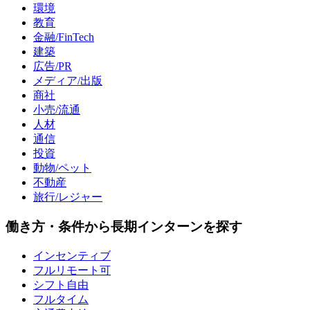
環境
教育
金融/FinTech
建築
広告/PR
メディア/出版
商社
小売/流通
人材
通信
投資
動物/ペット
不動産
旅行/レジャー
働き方・条件から長期インターンを探す
インセンティブ
フルリモート可
シフト自由
フルタイム