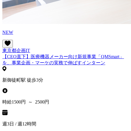
NEW
東京都
企画
IT
【CEO直下】医療機器メーカー向け新規事業「QMSmart」
を、事業企画・マーケの実務で伸ばすインターン
新御徒町駅 徒歩3分
時給1500円 ～ 2500円
週3日 / 週12時間