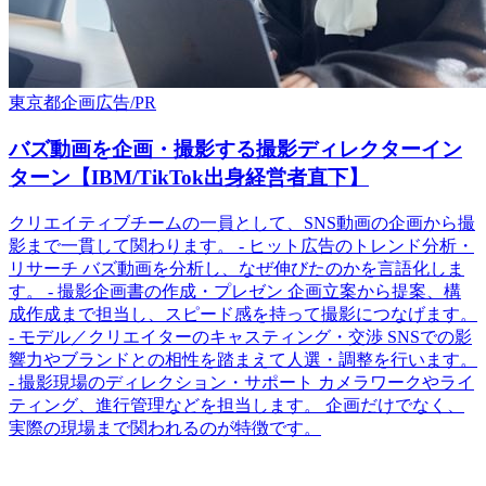
東京都
企画
広告/PR
バズ動画を企画・撮影する撮影ディレクターイン
ターン【IBM/TikTok出身経営者直下】
クリエイティブチームの一員として、SNS動画の企画から撮
影まで一貫して関わります。 - ヒット広告のトレンド分析・
リサーチ バズ動画を分析し、なぜ伸びたのかを言語化しま
す。 - 撮影企画書の作成・プレゼン 企画立案から提案、構
成作成まで担当し、スピード感を持って撮影につなげます。
- モデル／クリエイターのキャスティング・交渉 SNSでの影
響力やブランドとの相性を踏まえて人選・調整を行います。
- 撮影現場のディレクション・サポート カメラワークやライ
ティング、進行管理などを担当します。 企画だけでなく、
実際の現場まで関われるのが特徴です。