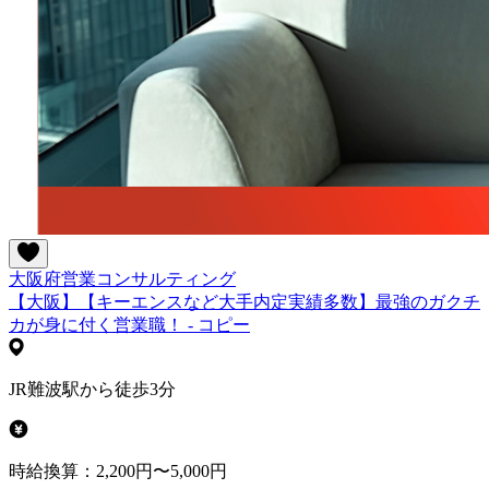
大阪府
営業
コンサルティング
【大阪】【キーエンスなど大手内定実績多数】最強のガクチ
カが身に付く営業職！ - コピー
JR難波駅から徒歩3分
時給換算：2,200円〜5,000円