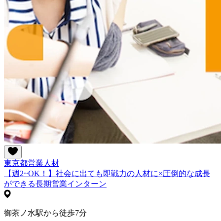
東京都
営業
人材
【週2~OK！】社会に出ても即戦力の人材に×圧倒的な成長
ができる長期営業インターン
御茶ノ水駅から徒歩7分