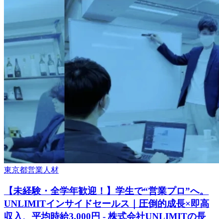
東京都
営業
人材
【未経験・全学年歓迎！】学生で“営業プロ”へ。
UNLIMITインサイドセールス｜圧倒的成長×即高
収入、平均時給3,000円 - 株式会社UNLIMITの長