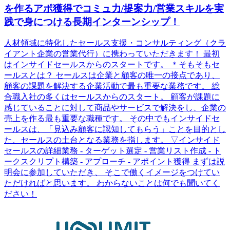
を作るアポ獲得でコミュ力/提案力/営業スキルを実
践で身につける長期インターンシップ！
人材領域に特化したセールス支援・コンサルティング（クラ
イアント企業の営業代行）に携わっていただきます！ 最初
はインサイドセールスからのスタートです。 ＊そもそもセ
ールスとは？ セールスは企業と顧客の唯一の接点であり、
顧客の課題を解決する企業活動で最も重要な業務です。 総
合職入社の多くはセールスからのスタート。 顧客が課題に
感じていることに対して商品やサービスで解決をし、企業の
売上を作る最も重要な職種です。 その中でもインサイドセ
ールスは、「見込み顧客に認知してもらう」ことを目的とし
た、セールスの土台となる業務を指します。 ▽インサイド
セールスの詳細業務 - ターゲット選定 - 営業リスト作成 - ト
ークスクリプト構築 - アプローチ - アポイント獲得 まずは説
明会に参加していただき、 そこで働くイメージをつけてい
ただければと思います。 わからないことは何でも聞いてく
ださい！