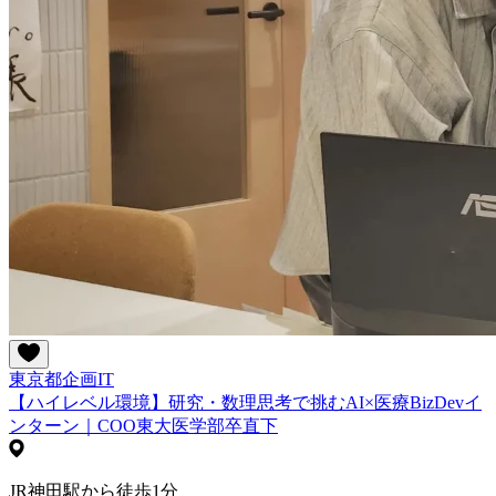
東京都
企画
IT
【ハイレベル環境】研究・数理思考で挑むAI×医療BizDevイ
ンターン｜COO東大医学部卒直下
JR神田駅から徒歩1分