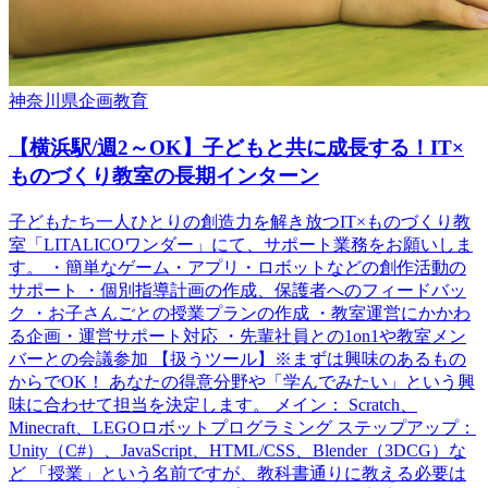
神奈川県
企画
教育
【横浜駅/週2～OK】子どもと共に成長する！IT×
ものづくり教室の長期インターン
子どもたち一人ひとりの創造力を解き放つIT×ものづくり教
室「LITALICOワンダー」にて、サポート業務をお願いしま
す。 ・簡単なゲーム・アプリ・ロボットなどの創作活動の
サポート ・個別指導計画の作成、保護者へのフィードバッ
ク ・お子さんごとの授業プランの作成 ・教室運営にかかわ
る企画・運営サポート対応 ・先輩社員との1on1や教室メン
バーとの会議参加 【扱うツール】※まずは興味のあるもの
からでOK！ あなたの得意分野や「学んでみたい」という興
味に合わせて担当を決定します。 メイン： Scratch、
Minecraft、LEGOロボットプログラミング ステップアップ：
Unity（C#）、JavaScript、HTML/CSS、Blender（3DCG）な
ど 「授業」という名前ですが、教科書通りに教える必要は