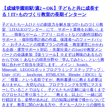
【成城学園前駅/週2～OK】子どもと共に成長す
る！IT×ものづくり教室の長期インターン
子どもたち一人ひとりの創造力を解き放つIT×ものづくり教
室「LITALICOワンダー」にて、サポート業務をお願いしま
す。 ・簡単なゲーム・アプリ・ロボットなどの創作活動の
サポート ・個別指導計画の作成、保護者へのフィードバッ
ク ・お子さんごとの授業プランの作成 ・教室運営にかかわ
る企画・運営サポート対応 ・先輩社員との1on1や教室メン
バーとの会議参加 【扱うツール】※まずは興味のあるもの
からでOK！ あなたの得意分野や「学んでみたい」という興
味に合わせて担当を決定します。 メイン： Scratch、
Minecraft、LEGOロボットプログラミング ステップアップ：
Unity（C#）、JavaScript、HTML/CSS、Blender（3DCG）な
ど 「授業」という名前ですが、教科書通りに教える必要は
ありません。 大切なのは、プログラミングを完璧にマスタ
ーしていることではなく、子どもたちが正解に辿り着くまで
のプロセスに寄り添うこと。 「教える」以上に「一緒に試
行錯誤する」姿勢があれば、ITの知識は研修で後からついて
きます。教育に関心がある方や、子ども一人ひとりの個性を