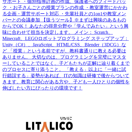
サポート ・個別指導計画の作成、保護者へのフィードバッ
ク ・お子さんごとの授業プランの作成 ・教室運営にかかわ
る企画・運営サポート対応 ・先輩社員との1on1や教室メン
バーとの会議参加 【扱うツール】※まずは興味のあるもの
からでOK！ あなたの得意分野や「学んでみたい」という興
味に合わせて担当を決定します。 メイン： Scratch、
Minecraft、LEGOロボットプログラミング ステップアップ：
Unity（C#）、JavaScript、HTML/CSS、Blender（3DCG）な
ど 「授業」という名前ですが、教科書通りに教える必要は
ありません。 大切なのは、プログラミングを完璧にマスタ
ーしていることではなく、子どもたちが正解に辿り着くまで
のプロセスに寄り添うこと。 「教える」以上に「一緒に試
行錯誤する」姿勢があれば、ITの知識は研修で後からついて
きます。教育に関心がある方や、子ども一人ひとりの個性を
伸ばしたい方にぴったりの環境です！