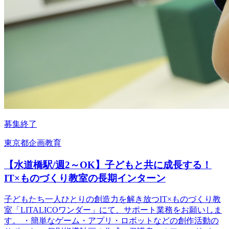
募集終了
東京都
企画
教育
【水道橋駅/週2～OK】子どもと共に成長する！
IT×ものづくり教室の長期インターン
子どもたち一人ひとりの創造力を解き放つIT×ものづくり教
室「LITALICOワンダー」にて、サポート業務をお願いしま
す。 ・簡単なゲーム・アプリ・ロボットなどの創作活動の