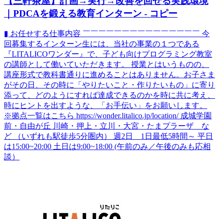
【三軒茶屋】計画→実行→改善を回せる実践環境
｜PDCAを鍛える教育インターン - コピー
▮ お任せする仕事内容 ￣￣￣￣￣￣￣￣￣￣￣￣￣￣￣ 今
回募集するインターン生には、当社の事業の１つである
『LITALICOワンダー』で、子ども向けプログラミング教室
の講師として働いていただきます。 授業とはいうものの、
講座形式で教科書通りに進めることはありません。お子さま
がその日、その時に「やりたいこと・作りたいもの」に寄り
添って、どのようにすれば達成できるのかを時に共に考え、
時にヒントを出すような、「お手伝い」をお願いします。
※拠点一覧はこちら https://wonder.litalico.jp/location/ 成城学園
前・自由が丘 川崎・押上・立川・大宮・たまプラーザ な
ど （いずれも駅徒歩5分圏内） 週2日 1日最低5時間～ 平日
は15:00~20:00 土日は9:00~18:00 (午前のみ／午後のみも応相
談）