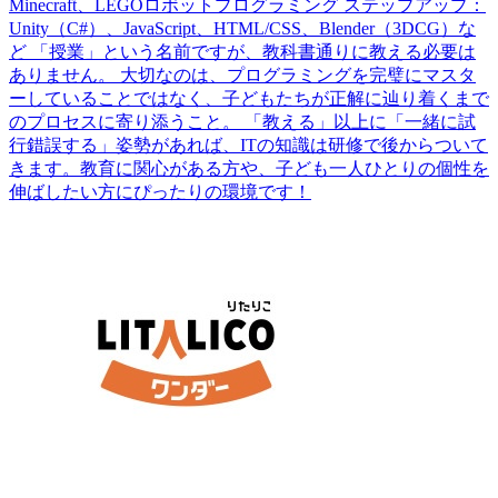
Minecraft、LEGOロボットプログラミング ステップアップ：
Unity（C#）、JavaScript、HTML/CSS、Blender（3DCG）な
ど 「授業」という名前ですが、教科書通りに教える必要は
ありません。 大切なのは、プログラミングを完璧にマスタ
ーしていることではなく、子どもたちが正解に辿り着くまで
のプロセスに寄り添うこと。 「教える」以上に「一緒に試
行錯誤する」姿勢があれば、ITの知識は研修で後からついて
きます。教育に関心がある方や、子ども一人ひとりの個性を
伸ばしたい方にぴったりの環境です！