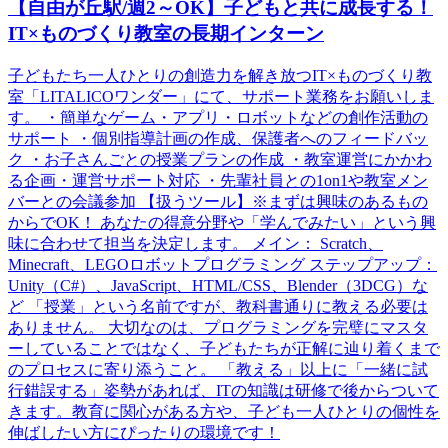
【自由が丘駅/週2～OK】子どもと共に成長する！
IT×ものづくり教室の長期インターン
子どもたち一人ひとりの創造力を解き放つIT×ものづくり教
室「LITALICOワンダー」にて、サポート業務をお願いしま
す。 ・簡単なゲーム・アプリ・ロボットなどの創作活動の
サポート ・個別指導計画の作成、保護者へのフィードバッ
ク ・お子さんごとの授業プランの作成 ・教室運営にかかわ
る企画・運営サポート対応 ・先輩社員との1on1や教室メン
バーとの会議参加 【扱うツール】※まずは興味のあるもの
からでOK！ あなたの得意分野や「学んでみたい」という興
味に合わせて担当を決定します。 メイン： Scratch、
Minecraft、LEGOロボットプログラミング ステップアップ：
Unity（C#）、JavaScript、HTML/CSS、Blender（3DCG）な
ど 「授業」という名前ですが、教科書通りに教える必要は
ありません。 大切なのは、プログラミングを完璧にマスタ
ーしていることではなく、子どもたちが正解に辿り着くまで
のプロセスに寄り添うこと。 「教える」以上に「一緒に試
行錯誤する」姿勢があれば、ITの知識は研修で後からついて
きます。教育に関心がある方や、子ども一人ひとりの個性を
伸ばしたい方にぴったりの環境です！