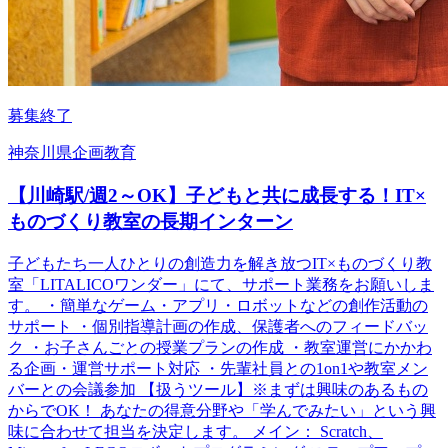
募集終了
神奈川県
企画
教育
【川崎駅/週2～OK】子どもと共に成長する！IT×
ものづくり教室の長期インターン
子どもたち一人ひとりの創造力を解き放つIT×ものづくり教
室「LITALICOワンダー」にて、サポート業務をお願いしま
す。 ・簡単なゲーム・アプリ・ロボットなどの創作活動の
サポート ・個別指導計画の作成、保護者へのフィードバッ
ク ・お子さんごとの授業プランの作成 ・教室運営にかかわ
る企画・運営サポート対応 ・先輩社員との1on1や教室メン
バーとの会議参加 【扱うツール】※まずは興味のあるもの
からでOK！ あなたの得意分野や「学んでみたい」という興
味に合わせて担当を決定します。 メイン： Scratch、