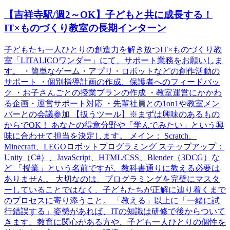
【吉祥寺駅/週2～OK】子どもと共に成長する！
IT×ものづくり教室の長期インターン
子どもたち一人ひとりの創造力を解き放つIT×ものづくり教
室「LITALICOワンダー」にて、サポート業務をお願いしま
す。 ・簡単なゲーム・アプリ・ロボットなどの創作活動の
サポート ・個別指導計画の作成、保護者へのフィードバッ
ク ・お子さんごとの授業プランの作成 ・教室運営にかかわ
る企画・運営サポート対応 ・先輩社員との1on1や教室メン
バーとの会議参加 【扱うツール】※まずは興味のあるもの
からでOK！ あなたの得意分野や「学んでみたい」という興
味に合わせて担当を決定します。 メイン： Scratch、
Minecraft、LEGOロボットプログラミング ステップアップ：
Unity（C#）、JavaScript、HTML/CSS、Blender（3DCG）な
ど 「授業」という名前ですが、教科書通りに教える必要は
ありません。 大切なのは、プログラミングを完璧にマスタ
ーしていることではなく、子どもたちが正解に辿り着くまで
のプロセスに寄り添うこと。 「教える」以上に「一緒に試
行錯誤する」姿勢があれば、ITの知識は研修で後からついて
きます。教育に関心がある方や、子ども一人ひとりの個性を