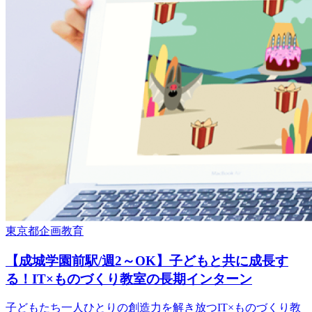
東京都
企画
教育
【成城学園前駅/週2～OK】子どもと共に成長す
る！IT×ものづくり教室の長期インターン
子どもたち一人ひとりの創造力を解き放つIT×ものづくり教