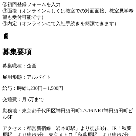
②初回登録フォームを入力
③面接（オンラインもしくは教室での対面面接、教室見学希
望も受付可能です）
④内定（オンラインにて入社手続きを簡潔できます）
📄
募集要項
募集職種：
企画
雇用形態：
アルバイト
給与：
時給1,230円～1,500円
交通費：
月5万まで
勤務地：
東京都千代田区神田須田町2-3-16 NRT神田須田町ビ
ル6F
アクセス：
都営新宿線「岩本町駅」より徒歩3分、JR「秋葉
原駅」より徒歩5分、東京メトロ「秋葉原駅」より徒歩7分