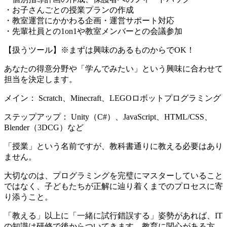
・お子さんごとの授業プランの作成
・教室運営にかかわる企画・運営サポート対応
・先輩社員との1on1や教室メンバーとの会議参加
【扱うツール】※まずは興味のあるものからでOK！
あなたの得意分野や「学んでみたい」という興味に合わせて
担当を決定します。
メイン： Scratch、Minecraft、LEGOロボットプログラミング
ステップアップ： Unity（C#）、JavaScript、HTML/CSS、
Blender（3DCG）など
「授業」という名前ですが、教科書通りに教える必要はあり
ません。
大切なのは、プログラミングを完璧にマスターしていること
ではなく、子どもたちが正解に辿り着くまでのプロセスに寄
り添うこと。
「教える」以上に「一緒に試行錯誤する」姿勢があれば、IT
の知識は研修で後からついてきます。教育に関心がある方