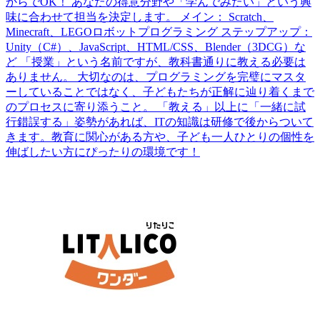
からでOK！ あなたの得意分野や「学んでみたい」という興
味に合わせて担当を決定します。 メイン： Scratch、
Minecraft、LEGOロボットプログラミング ステップアップ：
Unity（C#）、JavaScript、HTML/CSS、Blender（3DCG）な
ど 「授業」という名前ですが、教科書通りに教える必要は
ありません。 大切なのは、プログラミングを完璧にマスタ
ーしていることではなく、子どもたちが正解に辿り着くまで
のプロセスに寄り添うこと。 「教える」以上に「一緒に試
行錯誤する」姿勢があれば、ITの知識は研修で後からついて
きます。教育に関心がある方や、子ども一人ひとりの個性を
伸ばしたい方にぴったりの環境です！