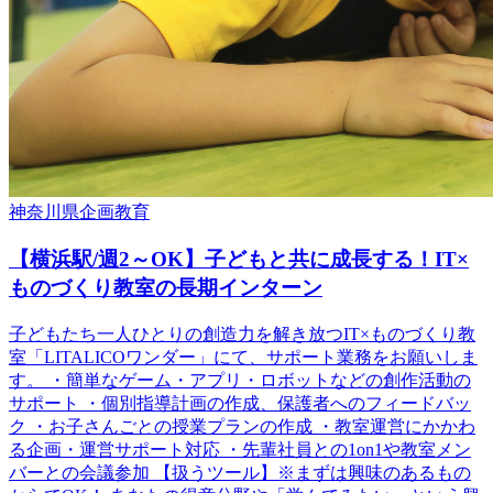
神奈川県
企画
教育
【横浜駅/週2～OK】子どもと共に成長する！IT×
ものづくり教室の長期インターン
子どもたち一人ひとりの創造力を解き放つIT×ものづくり教
室「LITALICOワンダー」にて、サポート業務をお願いしま
す。 ・簡単なゲーム・アプリ・ロボットなどの創作活動の
サポート ・個別指導計画の作成、保護者へのフィードバッ
ク ・お子さんごとの授業プランの作成 ・教室運営にかかわ
る企画・運営サポート対応 ・先輩社員との1on1や教室メン
バーとの会議参加 【扱うツール】※まずは興味のあるもの