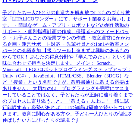
IT×ものづくり教室の長期インターン
子どもたち一人ひとりの創造力を解き放つIT×ものづくり教
室「LITALICOワンダー」にて、サポート業務をお願いしま
す。 ・簡単なゲーム・アプリ・ロボットなどの創作活動の
サポート ・個別指導計画の作成、保護者へのフィードバッ
ク ・お子さんごとの授業プランの作成 ・教室運営にかかわ
る企画・運営サポート対応 ・先輩社員との1on1や教室メン
バーとの会議参加 【扱うツール】※まずは興味のあるもの
からでOK！ あなたの得意分野や「学んでみたい」という興
味に合わせて担当を決定します。 メイン： Scratch、
Minecraft、LEGOロボットプログラミング ステップアップ：
Unity（C#）、JavaScript、HTML/CSS、Blender（3DCG）な
ど 「授業」という名前ですが、教科書通りに教える必要は
ありません。 大切なのは、プログラミングを完璧にマスタ
ーしていることではなく、子どもたちが正解に辿り着くまで
のプロセスに寄り添うこと。 「教える」以上に「一緒に試
行錯誤する」姿勢があれば、ITの知識は研修で後からついて
きます。教育に関心がある方や、子ども一人ひとりの個性を
伸ばしたい方にぴったりの環境です！