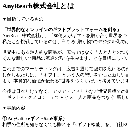
AnyReach株式会社とは
▼目指しているもの
「世界的なオンラインのギフトプラットフォームを創る」
AnyReach株式会社は、「80億人がギフトを贈り合う世界
私たちが挑戦しているのは、単なる“贈り物”のデジタル化で
世界中にある魅力的な商品が、広告ではなく「人と人とのつ
そんな新しい“商品の流通の形”を生み出すことを目標にして
これまでのマーケティングは、広告を通じて認知を広げるの
しかし私たちは、「ギフト」という人の想いを介した新しい
より“本質的な価値が伝わる”世界をつくりたいと考えていま
今後は日本だけでなく、アジア・アメリカなど世界規模での
「ギフト×テクノロジー」で人と人、人と商品をつなぐ“新し
▼事業内容
① AnyGift（eギフトSaaS事業）
相手の住所を知らなくても贈れる「eギフト機能」を、自社E