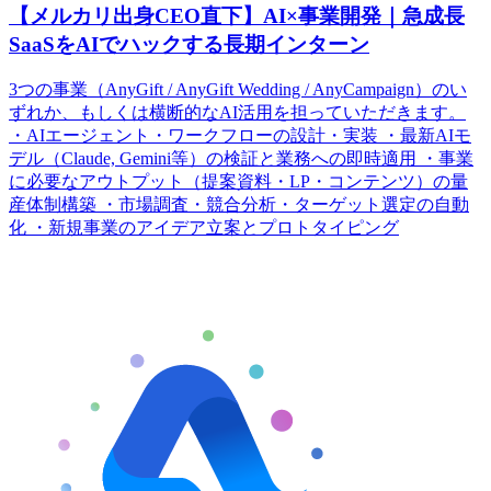
【メルカリ出身CEO直下】AI×事業開発｜急成長
SaaSをAIでハックする長期インターン
3つの事業（AnyGift / AnyGift Wedding / AnyCampaign）のい
ずれか、もしくは横断的なAI活用を担っていただきます。
・AIエージェント・ワークフローの設計・実装 ・最新AIモ
デル（Claude, Gemini等）の検証と業務への即時適用 ・事業
に必要なアウトプット（提案資料・LP・コンテンツ）の量
産体制構築 ・市場調査・競合分析・ターゲット選定の自動
化 ・新規事業のアイデア立案とプロトタイピング