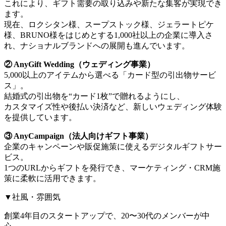
これにより、ギフト需要の取り込みや新たな集客が実現でき
ます。
現在、ロクシタン様、スープストック様、ジェラートピケ
様、BRUNO様をはじめとする1,000社以上の企業に導入さ
れ、ナショナルブランドへの展開も進んでいます。
② AnyGift Wedding（ウェディング事業）
5,000以上のアイテムから選べる「カード型の引出物サービ
ス」。
結婚式の引出物を“カード1枚”で贈れるようにし、
カスタマイズ性や後払い決済など、新しいウェディング体験
を提供しています。
③ AnyCampaign（法人向けギフト事業）
企業のキャンペーンや販促施策に使えるデジタルギフトサー
ビス。
1つのURLからギフトを発行でき、マーケティング・CRM施
策に柔軟に活用できます。
▼社風・雰囲気
創業4年目のスタートアップで、20〜30代のメンバーが中