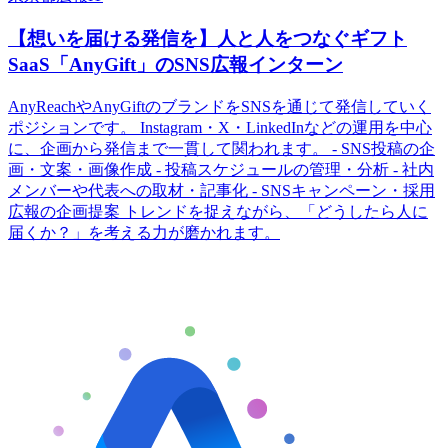
【想いを届ける発信を】人と人をつなぐギフト
SaaS「AnyGift」のSNS広報インターン
AnyReachやAnyGiftのブランドをSNSを通じて発信していく
ポジションです。 Instagram・X・LinkedInなどの運用を中心
に、企画から発信まで一貫して関われます。 - SNS投稿の企
画・文案・画像作成 - 投稿スケジュールの管理・分析 - 社内
メンバーや代表への取材・記事化 - SNSキャンペーン・採用
広報の企画提案 トレンドを捉えながら、「どうしたら人に
届くか？」を考える力が磨かれます。