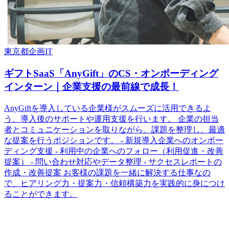
東京都
企画
IT
ギフトSaaS「AnyGift」のCS・オンボーディング
インターン｜企業支援の最前線で成長！
AnyGiftを導入している企業様がスムーズに活用できるよ
う、導入後のサポートや運用支援を行います。 企業の担当
者とコミュニケーションを取りながら、課題を整理し、最適
な提案を行うポジションです。 - 新規導入企業へのオンボー
ディング支援 - 利用中の企業へのフォロー（利用促進・改善
提案） - 問い合わせ対応やデータ整理 - サクセスレポートの
作成・改善提案 お客様の課題を一緒に解決する仕事なの
で、ヒアリング力・提案力・信頼構築力を実践的に身につけ
ることができます。