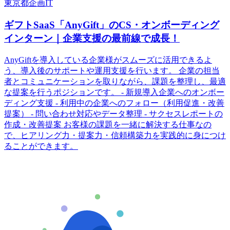
東京都
企画
IT
ギフトSaaS「AnyGift」のCS・オンボーディング
インターン｜企業支援の最前線で成長！
AnyGiftを導入している企業様がスムーズに活用できるよ
う、導入後のサポートや運用支援を行います。 企業の担当
者とコミュニケーションを取りながら、課題を整理し、最適
な提案を行うポジションです。 - 新規導入企業へのオンボー
ディング支援 - 利用中の企業へのフォロー（利用促進・改善
提案） - 問い合わせ対応やデータ整理 - サクセスレポートの
作成・改善提案 お客様の課題を一緒に解決する仕事なの
で、ヒアリング力・提案力・信頼構築力を実践的に身につけ
ることができます。