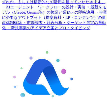
ずれか、もしくは横断的なAI活用を担っていただきます。
・AIエージェント・ワークフローの設計・実装 ・最新AIモ
デル（Claude, Gemini等）の検証と業務への即時適用 ・事業
に必要なアウトプット（提案資料・LP・コンテンツ）の量
産体制構築 ・市場調査・競合分析・ターゲット選定の自動
化 ・新規事業のアイデア立案とプロトタイピング