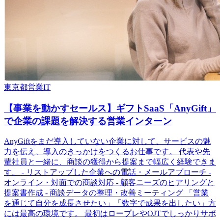
東京都
営業
IT
【事業を動かすセールス】ギフトSaaS「AnyGift」
で企業の課題を解決する営業インターン
AnyGiftをまだ導入していない企業に対して、サービスの魅
力を伝え、導入のきっかけをつくるお仕事です。 代表や先
輩社員と一緒に、商談の獲得から提案まで幅広く経験できま
す。 - リストアップした企業への電話・メールアプローチ -
オンライン・対面での商談対応 - 顧客ニーズのヒアリングと
提案書作成 - 商談データの整理・改善ミーティング 「営業
を通じて自分を成長させたい」「数字で成果を出したい」方
には最高の環境です。 最初はロープレやOJTでしっかりサポ