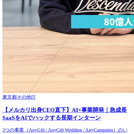
東京都
その他
IT
【メルカリ出身CEO直下】AI×事業開発｜急成長
SaaSをAIでハックする長期インターン
3つの事業（AnyGift / AnyGift Wedding / AnyCampaign）のい