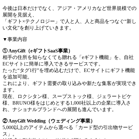
今後は日本だけでなく、アジア・アメリカなど世界規模での
展開を見据え、
「ギフト×テクノロジー」で人と人、人と商品をつなぐ“新し
い文化”を創り上げていきます。
▼事業内容
① AnyGift（eギフトSaaS事業）
相手の住所を知らなくても贈れる「eギフト機能」を、自社
ECサイトに簡単に導入できるサービスです。
たった“タグ1行”を埋め込むだけで、ECサイトにギフト機能
を追加可能。
これにより、ギフト需要の取り込みや新たな集客が実現でき
ます。
現在、ロクシタン様、スープストック様、ジェラートピケ
様、BRUNO様をはじめとする1,000社以上の企業に導入さ
れ、ナショナルブランドへの展開も進んでいます。
② AnyGift Wedding（ウェディング事業）
5,000以上のアイテムから選べる「カード型の引出物サービ
ス」。