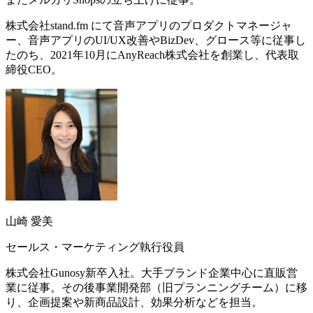
株式会社stand.fm にて音声アプリのプロダクトマネージャ
ー、音声アプリのUI/UX改善やBizDev、グロース等に従事し
たのち、2021年10月にAnyReach株式会社を創業し、代表取
締役CEO。
山崎 愛美
セールス・マーケティング執行役員
株式会社Gunosy新卒入社。大手ブランド企業中心に直販営
業に従事。その後事業開発部（旧プランニングチーム）に移
り、企画提案や新商品設計、効果分析などを担当。