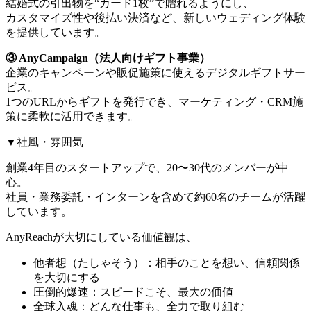
結婚式の引出物を“カード1枚”で贈れるようにし、
カスタマイズ性や後払い決済など、新しいウェディング体験
を提供しています。
③ AnyCampaign（法人向けギフト事業）
企業のキャンペーンや販促施策に使えるデジタルギフトサー
ビス。
1つのURLからギフトを発行でき、マーケティング・CRM施
策に柔軟に活用できます。
▼社風・雰囲気
創業4年目のスタートアップで、20〜30代のメンバーが中
心。
社員・業務委託・インターンを含めて約60名のチームが活躍
しています。
AnyReachが大切にしている価値観は、
他者想（たしゃそう）：相手のことを想い、信頼関係
を大切にする
圧倒的爆速：スピードこそ、最大の価値
全球入魂：どんな仕事も、全力で取り組む