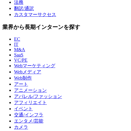
法務
翻訳/通訳
カスタマーサクセス
業界から長期インターンを探す
EC
IT
M&A
SaaS
VC/PE
Webマーケティング
Webメディア
Web制作
アート
アニメーション
アパレル/ファッション
アフィリエイト
イベント
交通/インフラ
エンタメ/芸能
カメラ