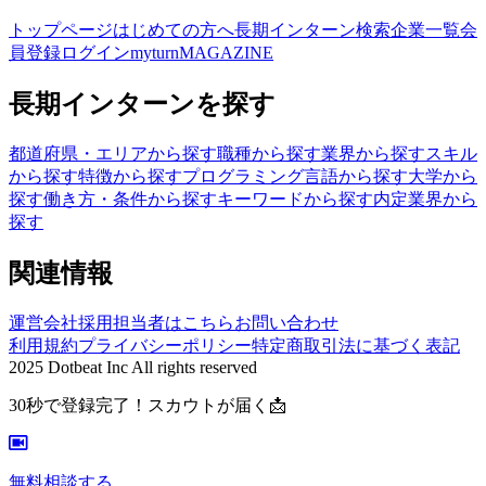
トップページ
はじめての方へ
長期インターン検索
企業一覧
会
員登録
ログイン
myturnMAGAZINE
長期インターンを探す
都道府県・エリアから探す
職種から探す
業界から探す
スキル
から探す
特徴から探す
プログラミング言語から探す
大学から
探す
働き方・条件から探す
キーワードから探す
内定業界から
探す
関連情報
運営会社
採用担当者はこちら
お問い合わせ
利用規約
プライバシーポリシー
特定商取引法に基づく表記
2025 Dotbeat Inc All rights reserved
30秒で登録完了！スカウトが届く📩
無料相談する