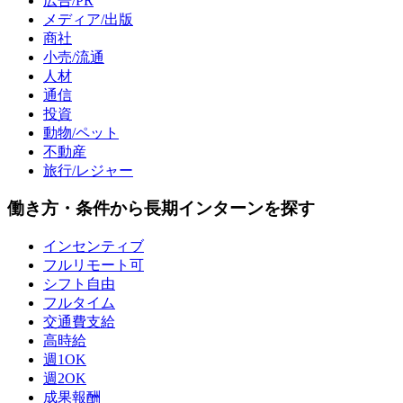
広告/PR
メディア/出版
商社
小売/流通
人材
通信
投資
動物/ペット
不動産
旅行/レジャー
働き方・条件から長期インターンを探す
インセンティブ
フルリモート可
シフト自由
フルタイム
交通費支給
高時給
週1OK
週2OK
成果報酬