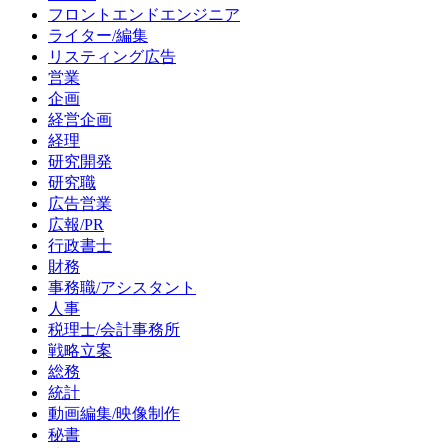
フロントエンドエンジニア
ライター/編集
リスティング広告
営業
企画
経営企画
経理
研究開発
研究職
広告営業
広報/PR
行政書士
財務
事務職/アシスタント
人事
税理士/会計事務所
戦略立案
総務
統計
動画編集/映像制作
秘書