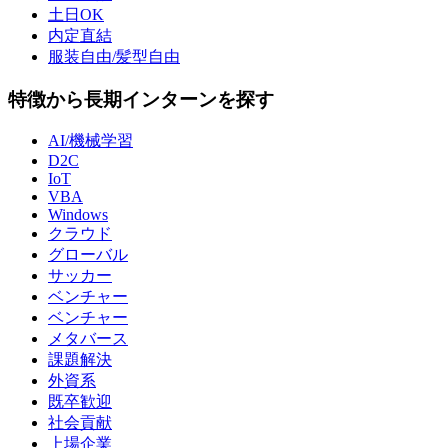
土日OK
内定直結
服装自由/髪型自由
特徴から長期インターンを探す
AI/機械学習
D2C
IoT
VBA
Windows
クラウド
グローバル
サッカー
ベンチャー
ベンチャー
メタバース
課題解決
外資系
既卒歓迎
社会貢献
上場企業