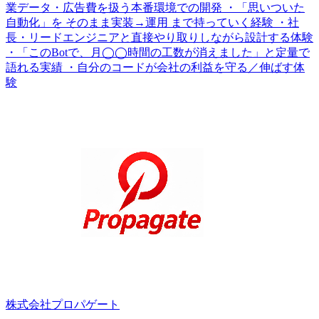
業データ・広告費を扱う本番環境での開発 ・「思いついた
自動化」を そのまま実装→運用 まで持っていく経験 ・社
長・リードエンジニアと直接やり取りしながら設計する体験
・「このBotで、月◯◯時間の工数が消えました」と定量で
語れる実績 ・自分のコードが会社の利益を守る／伸ばす体
験
株式会社プロパゲート