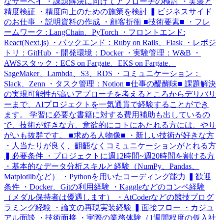
なサーベイ ・課題解決に向けてアプローチの検討 ・実装と
精度検証 ・精度向上のための施策を検討 ▍ビジネスサイド
のお仕事 ・説明資料の作成 ・顧客折衝 ■技術要素■ ・フレ
ームワーク : LangChain、PyTorch ・フロントエンド:
React(Next.js) ・バックエンド：Ruby on Rails、Flask ・レポジ
トリ：GitHub ・開発環境：Docker ・実験管理：W&B ・
AWSスタック：ECS on Fargate、EKS on Fargate、
SageMaker、Lambda、S3、RDS ・コミュニケーション：
Slack、Zenn ・タスク管理：Notion ■仕事の醍醐味■ 課題解決
の実現可能性が高いアプローチを考えるところからデリバリ
ーまで、AIプロジェクトを一気通貫で経験することができ
ます。 学習に必要な書籍に対する費用補助も出しているの
で、技術が好きな方、意欲的にコトにあたれる方には、やり
がいも抜群です。 ■求める人物像■ ・新しい技術が好きな方
・人当たりが良く、齟齬なくコミュニケーションがとれる方
▍必要条件 ・プロジェクトに週12時間~週20時間を割ける方
・基本的なデータ分析スキルと経験（NumPy、Pandas、
Matplotlibなど） ・Pythonを用いたコーディング能力 ▍歓迎
条件 ・Docker、Gitの利用経験 ・Kaggleなどのコンペ経験
（メダル保持者は優遇します） ・AtCoderなどの競技プログ
ラミング経験 ・論文の再現実装経験 ▍面接フロー ・カジュ
アル面談 ・技術面接 ・実際の業務体験（1週間程度の仮入社