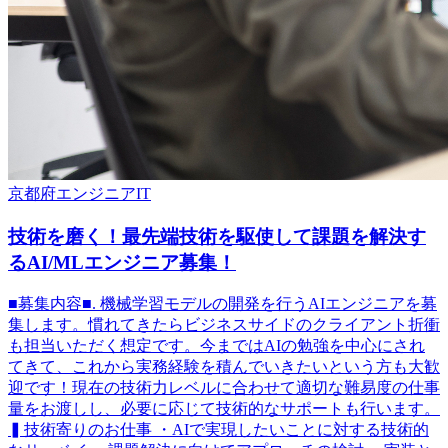
京都府
エンジニア
IT
技術を磨く！最先端技術を駆使して課題を解決す
るAI/MLエンジニア募集！
■募集内容■. 機械学習モデルの開発を行うAIエンジニアを募
集します。慣れてきたらビジネスサイドのクライアント折衝
も担当いただく想定です。今まではAIの勉強を中心にされ
てきて、これから実務経験を積んでいきたいという方も大歓
迎です！現在の技術力レベルに合わせて適切な難易度の仕事
量をお渡しし、必要に応じて技術的なサポートも行います。
▍技術寄りのお仕事 ・AIで実現したいことに対する技術的