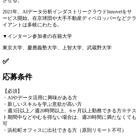
させる。
2021年、AIデータ分析インダストリークラウドInnovelをサ
ービス開始。在京球団や大手不動産ディベロッパーなどクラ
イアントは多岐にわたる。
▼インターン参加者の在籍大学
東京大学、慶應義塾大学、上智大学、武蔵野大学
✅
応募条件
【必須】
・AIやデータ活用に興味がある方
・新しいスキルを学ぶ意欲が高い方
・週3日以上／週20時間以上、6ヶ月以上勤務できる方※テス
ト期間中などやむを得ない場合は、週20時間に満たなくても
可
・浜松町オフィスに出社できる方（原則リモート不可）