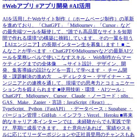
#Webアプリ #アプリ開発 #AI活用
AIを活用したWebサイト制作（（ホームページ制作）の革新
を進めており、「ChatGPT」「Midjourney」「Cursor」など
の最先端ツールを駆使して、“誰でも高品質なサイトを短期
間で作れる環境”の構築に挑戦しています。 その一翼を担う
【AIエンジニア】の長期インターン生を募集します！ ■ こ
んなことが学べます ・ChatGPTやMidjourneyなどの最新AIツ
ールを業務レベルで使いこなすスキル ・ Web制作からマー
ケティングまでの全体像 →サイト設計、デザイン、開
発、集客導線の設計などを一貫して学べます ・ チーム開
発・課題解決の進め方 →ディレクター・デザイナー・エ
ンジニアとの連携を通して、現場での思考力とコミュニケー
ション力を鍛えられます ■使用技術・環境 ・AIツール：
ChatGPT、Midjourney、Cursor、Claude ・ノーコード：n8n、
GAS、Make、Zapier ・言語：JavaScript（React）、
TypeScript、Python（FastAPI） ・データベース：Supabase ・
バージョン管理：GitHub ・インフラ：Vercel、Heroku ■将来
的なキャリア 本インターンでは、未経験からでも実践で学
び、早期に成長できます。 また意向があれば、実績やスキ
ルに応じてリーダーポジションや正社員登用のチャンスもあ