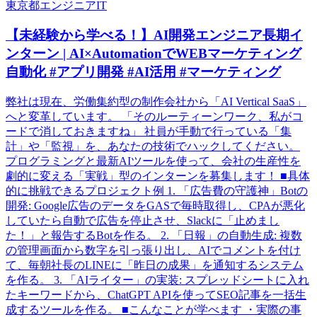
東京都
エンジニア
IT
【未経験から学べる！】AI開発エンジニア長期イ
ンターン | AI×AutomationでWEBマーケティング
自動化 #アプリ開発 #AI活用 #マーケティング
弊社は現在、労働集約型の制作会社から「AI Vertical SaaS」
へと変革しています。 「そのルーティーンワーク、私がコ
ードで消しておきますね」 社員が手動で行っている「集
計」や「監視」を、あなたの技術でハックしてください。
プログラミングと最新AIツールを使って、会社の生産性を
劇的に変える「実戦」型のインターンを募集します！ ■具体
的に挑戦できるプロジェクト例 1. 「広告費の守護神」Botの
開発: Google広告のデータをGASで毎時取得し、CPAが悪化
していたら自動で広告を停止させ、Slackに「止めまし
た！」と報告するBotを作る。 2. 「日報」の自動生成: 複数
の管理画面から数字を引っ張り出し、AIでコメントを付け
て、毎朝社長のLINEに「昨日の成果」を通知するシステム
を作る。 3. 「AIライター」の実装: スプレッドシートに入れ
たキーワードから、ChatGPT APIを使ってSEO記事を一括生
成するツールを作る。 ■こんなことが学べます ・実際の事