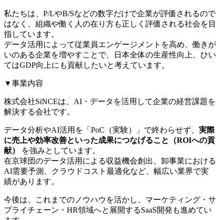
私たちは、P/LやB/Sなどの数字だけで企業が評価されるので
はなく、組織や働く人の在り方も正しく評価される社会を目
指しています。
データ活用によって従業員エンゲージメントを高め、働きが
いのある企業を増やすことで、日本全体の生産性向上、ひい
てはGDP向上にも貢献したいと考えています。
▼事業内容
株式会社SiNCEは、AI・データを活用して企業の経営課題を
解決する会社です。
データ分析やAI活用を「PoC（実験）」で終わらせず、
実際
に売上や効率改善といった成果につなげること（ROIへの貢
献）
を強みとしています。
在京球団のデータ活用による収益機会創出、卸事業における
AI需要予測、クラウドコスト最適化など、幅広い業界で実
績があります。
今後は、これまでのノウハウを活かし、マーケティング・サ
プライチェーン・HR領域へと展開するSaaS開発も進めてい