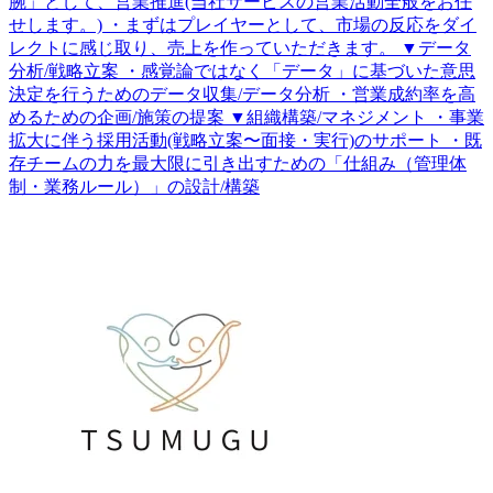
腕」として、営業推進(当社サービスの営業活動全般をお任
せします。) ・まずはプレイヤーとして、市場の反応をダイ
レクトに感じ取り、売上を作っていただきます。 ▼データ
分析/戦略立案 ・感覚論ではなく「データ」に基づいた意思
決定を行うためのデータ収集/データ分析 ・営業成約率を高
めるための企画/施策の提案 ▼組織構築/マネジメント ・事業
拡大に伴う採用活動(戦略立案〜面接・実行)のサポート ・既
存チームの力を最大限に引き出すための「仕組み（管理体
制・業務ルール）」の設計/構築