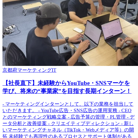
京都府
マーケティング
IT
【社長直下】未経験からYouTube・SNSマーケを
学び、将来の“事業家”を目指す長期インターン！
- マーケティングインターンとして、以下の業務を担当して
いただきます。 - YouTube広告・SNS広告の運用実務 - CEO
とのマーケティング戦略立案 - 広告予算の管理・PL管理 - デ
ータ分析と改善提案 - クリエイティブディレクション - 新し
いマーケティングチャネル（TikTok・Webメディア等）の開
拓 未経験でも再現性のあるプロセスとサポート体制がある