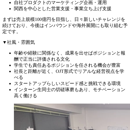
自社プロダクトのマーケティング企画・運用
関西を中心とした営業支援・事業立ち上げ支援
まずは売上規模100億円を目指し、日々新しいチャレンジを
続けており、今後はインバウンドや海外展開にも取り組む予
定です。
▼社風・雰囲気
年齢や経験に関係なく、成果を出せばポジションと報
酬で正当に評価される文化
学生でも責任あるポジションを任される機会が豊富
社長と距離が近く、OJT形式でリアルな経営視点を学
べる
スタートアップらしいスピード感と挑戦できる環境
インターン生同士の切磋琢磨もあり、モチベーション
高く働ける