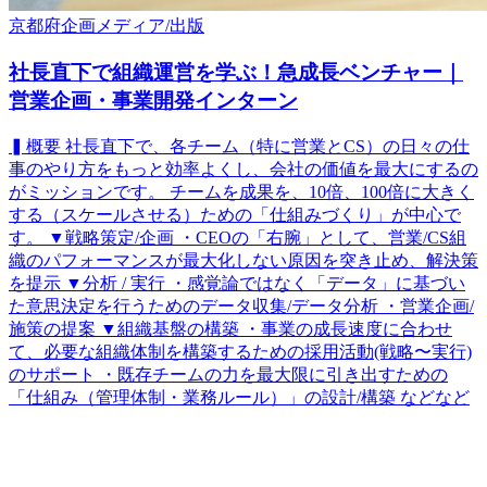
京都府
企画
メディア/出版
社長直下で組織運営を学ぶ！急成長ベンチャー｜
営業企画・事業開発インターン
▍概要 社長直下で、各チーム（特に営業とCS）の日々の仕
事のやり方をもっと効率よくし、会社の価値を最大にするの
がミッションです。 チームを成果を、10倍、100倍に大きく
する（スケールさせる）ための「仕組みづくり」が中心で
す。 ▼戦略策定/企画 ・CEOの「右腕」として、営業/CS組
織のパフォーマンスが最大化しない原因を突き止め、解決策
を提示 ▼分析 / 実行 ・感覚論ではなく「データ」に基づい
た意思決定を行うためのデータ収集/データ分析 ・営業企画/
施策の提案 ▼組織基盤の構築 ・事業の成長速度に合わせ
て、必要な組織体制を構築するための採用活動(戦略〜実行)
のサポート ・既存チームの力を最大限に引き出すための
「仕組み（管理体制・業務ルール）」の設計/構築 などなど