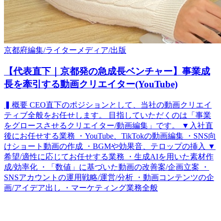
京都府
編集/ライター
メディア/出版
【代表直下｜京都発の急成長ベンチャー】事業成
長を牽引する動画クリエイター(YouTube)
▍概要 CEO直下のポジションとして、当社の動画クリエイ
ティブ全般をお任せします。 目指していただくのは「事業
をグロースさせるクリエイター/動画編集」です。 ▼入社直
後にお任せする業務 ・YouTube、TikTokの動画編集 ・SNS向
けショート動画の作成 ・BGMや効果音、テロップの挿入 ▼
希望/適性に応じてお任せする業務 ・生成AIを用いた素材作
成/効率化 ・「数値」に基づいた動画の改善案/企画立案 ・
SNSアカウントの運用戦略/運営/分析 ・動画コンテンツの企
画/アイデア出し ・マーケティング業務全般