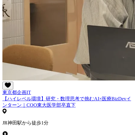
東京都
企画
IT
【ハイレベル環境】研究・数理思考で挑むAI×医療BizDevイ
ンターン｜COO東大医学部卒直下
JR神田駅から徒歩1分