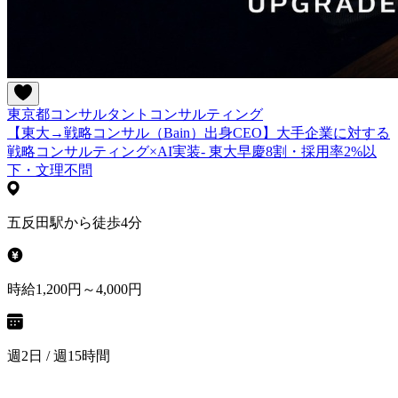
東京都
コンサルタント
コンサルティング
【東大→戦略コンサル（Bain）出身CEO】大手企業に対する
戦略コンサルティング×AI実装- 東大早慶8割・採用率2%以
下・文理不問
五反田駅から徒歩4分
時給1,200円～4,000円
週2日 / 週15時間