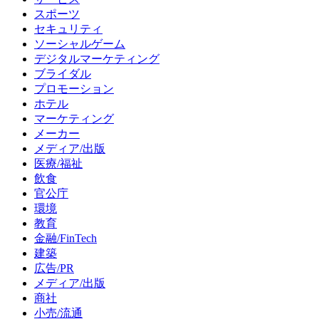
スポーツ
セキュリティ
ソーシャルゲーム
デジタルマーケティング
ブライダル
プロモーション
ホテル
マーケティング
メーカー
メディア/出版
医療/福祉
飲食
官公庁
環境
教育
金融/FinTech
建築
広告/PR
メディア/出版
商社
小売/流通