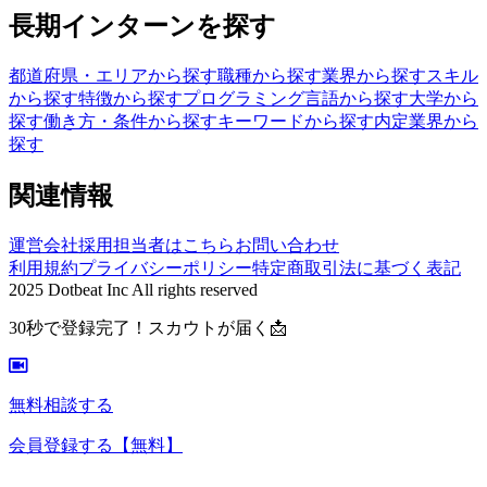
長期インターンを探す
都道府県・エリアから探す
職種から探す
業界から探す
スキル
から探す
特徴から探す
プログラミング言語から探す
大学から
探す
働き方・条件から探す
キーワードから探す
内定業界から
探す
関連情報
運営会社
採用担当者はこちら
お問い合わせ
利用規約
プライバシーポリシー
特定商取引法に基づく表記
2025 Dotbeat Inc All rights reserved
30秒で登録完了！スカウトが届く📩
無料相談する
会員登録する
【無料】