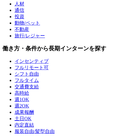
人材
通信
投資
動物/ペット
不動産
旅行/レジャー
働き方・条件から長期インターンを探す
インセンティブ
フルリモート可
シフト自由
フルタイム
交通費支給
高時給
週1OK
週2OK
成果報酬
土日OK
内定直結
服装自由/髪型自由