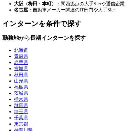
大阪（梅田・本町）
：関西拠点の大手SIerや通信企業
名古屋
：自動車メーカー関連のIT部門や大手SIer
インターンを条件で探す
勤務地から長期インターンを探す
北海道
青森県
岩手県
宮城県
秋田県
山形県
福島県
茨城県
栃木県
群馬県
埼玉県
千葉県
東京都
神奈川県