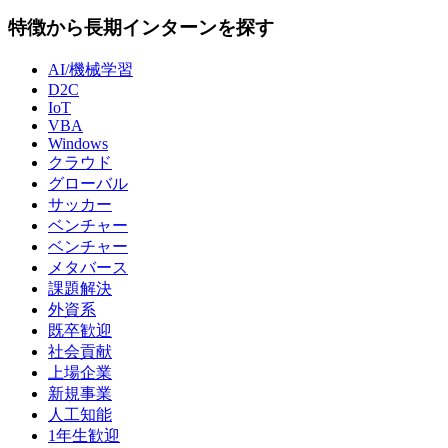
特徴から長期インターンを探す
AI/機械学習
D2C
IoT
VBA
Windows
クラウド
グローバル
サッカー
ベンチャー
ベンチャー
メタバース
課題解決
外資系
既卒歓迎
社会貢献
上場企業
新規事業
人工知能
1年生歓迎