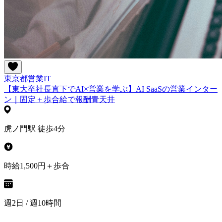
東京都
営業
IT
【東大卒社長直下でAI×営業を学ぶ】AI SaaSの営業インター
ン｜固定＋歩合給で報酬青天井
虎ノ門駅 徒歩4分
時給1,500円＋歩合
週2日 / 週10時間