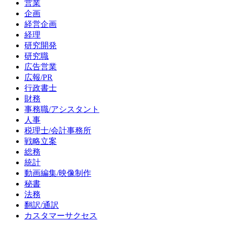
営業
企画
経営企画
経理
研究開発
研究職
広告営業
広報/PR
行政書士
財務
事務職/アシスタント
人事
税理士/会計事務所
戦略立案
総務
統計
動画編集/映像制作
秘書
法務
翻訳/通訳
カスタマーサクセス