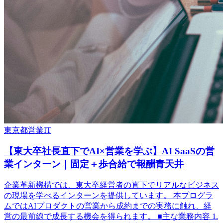
東京都
営業
IT
【東大卒社長直下でAI×営業を学ぶ】AI SaaSの営
業インターン｜固定＋歩合給で報酬青天井
企業革新機構では、東大卒経営者の直下でリアルなビジネス
の現場を学べるインターンを提供しています。 本プログラ
ムではAIプロダクトの営業から成約までの実務に触れ、経
営の最前線で成長する機会を得られます。 ■主な業務内容 1.