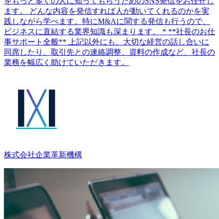
をもっと多くの人に知ってもらうためのSNS発信をお任せし
ます。 どんな内容を発信すれば人が動いてくれるのかを実
践しながら学べます。特にM&Aに関する発信も行うので、
ビジネスに直結する業界知識も深まります。 * **社長のお仕
事サポート全般** 上記以外にも、大切な経営の話し合いに
同席したり、取引先との連絡調整、資料の作成など、社長の
業務を幅広く助けていただきます。
株式会社企業⾰新機構