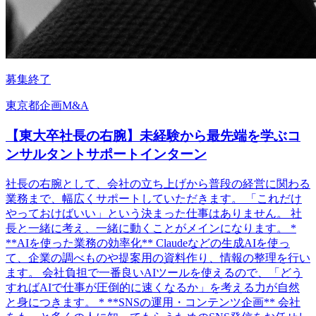
募集終了
東京都
企画
M&A
【東大卒社長の右腕】未経験から最先端を学ぶコ
ンサルタントサポートインターン
社長の右腕として、会社の立ち上げから普段の経営に関わる
業務まで、幅広くサポートしていただきます。 「これだけ
やっておけばいい」という決まった仕事はありません。 社
長と一緒に考え、一緒に動くことがメインになります。 *
**AIを使った業務の効率化** Claudeなどの生成AIを使っ
て、企業の調べものや提案用の資料作り、情報の整理を行い
ます。 会社負担で一番良いAIツールを使えるので、「どう
すればAIで仕事が圧倒的に速くなるか」を考える力が自然
と身につきます。 * **SNSの運用・コンテンツ企画** 会社