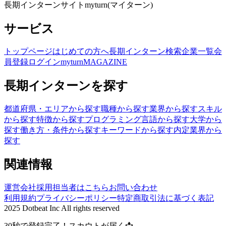
長期インターンサイトmyturn(マイターン)
サービス
トップページ
はじめての方へ
長期インターン検索
企業一覧
会
員登録
ログイン
myturnMAGAZINE
長期インターンを探す
都道府県・エリアから探す
職種から探す
業界から探す
スキル
から探す
特徴から探す
プログラミング言語から探す
大学から
探す
働き方・条件から探す
キーワードから探す
内定業界から
探す
関連情報
運営会社
採用担当者はこちら
お問い合わせ
利用規約
プライバシーポリシー
特定商取引法に基づく表記
2025 Dotbeat Inc All rights reserved
30秒で登録完了！スカウトが届く📩