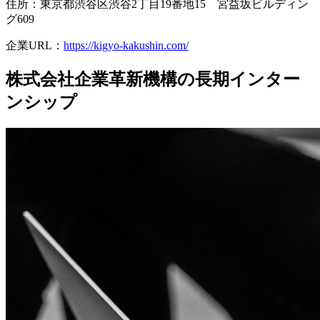
住所：東京都渋谷区渋谷2丁目19番地15 宮益坂ビルディン
グ609
企業URL：
https://kigyo-kakushin.com/
株式会社企業⾰新機構の長期インター
ンシップ