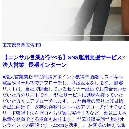
東京都
営業
広告/PR
【コンサル営業が学べる】SNS運用支援サービス×
法人営業 | 長期インターン
■法人営業業務 **①商談アポイント獲得** 顧客リスト等へ
電話やメール等でアプローチし、商談設定をします。 顧客
リストは、自社で開催しているセミナー経由でお問合せいた
だいた方のリストです。 弊社サービスに興味を持っていた
だいた方々にアプローチします。 また自身の売り上げ目標
達成に向けて、既存の顧客リストへのアプローチだけでなく
リード獲得手法をゼロから立案し実行するなど、創意工夫や
裁量を発揮できる場面もあります。 **②商談実施** 原則オ
ンラインでの商談です（Zoomを活用）。 お客様の抱える課