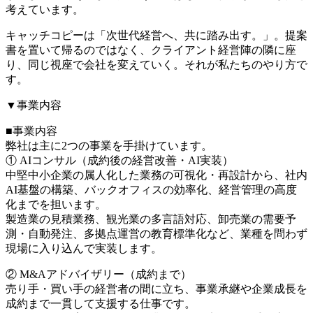
考えています。
キャッチコピーは「次世代経営へ、共に踏み出す。」。提案
書を置いて帰るのではなく、クライアント経営陣の隣に座
り、同じ視座で会社を変えていく。それが私たちのやり方で
す。
▼事業内容
■事業内容
弊社は主に2つの事業を手掛けています。
① AIコンサル（成約後の経営改善・AI実装）
中堅中小企業の属人化した業務の可視化・再設計から、社内
AI基盤の構築、バックオフィスの効率化、経営管理の高度
化までを担います。
製造業の見積業務、観光業の多言語対応、卸売業の需要予
測・自動発注、多拠点運営の教育標準化など、業種を問わず
現場に入り込んで実装します。
② M&Aアドバイザリー（成約まで）
売り手・買い手の経営者の間に立ち、事業承継や企業成長を
成約まで一貫して支援する仕事です。