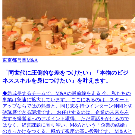
東京都
営業
M&A
「同世代に圧倒的な差をつけたい」「本物のビジ
ネススキルを身につけたい」を叶えます。
◆急成長するチームで、M&Aの最前線を走る 今、私たちの
事業は急速に拡大しています。 ここにあるのは、スタート
アップならではの熱量と、同じ志を持つインターン仲間と切
磋琢磨できる環境です。 お任せするのは、企業の未来を左
右する経営者へのアポイント獲得。 ただ電話をかけるので
はなく、経営課題に寄り添い、M&Aという「企業の結婚」
のきっかけをつくる、極めて視座の高い役割です。 M＆Aと