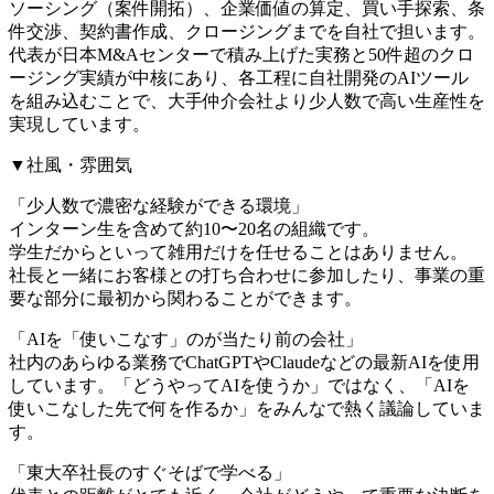
ソーシング（案件開拓）、企業価値の算定、買い手探索、条
件交渉、契約書作成、クロージングまでを自社で担います。
代表が日本M&Aセンターで積み上げた実務と50件超のクロ
ージング実績が中核にあり、各工程に自社開発のAIツール
を組み込むことで、大手仲介会社より少人数で高い生産性を
実現しています。
▼社風・雰囲気
「少人数で濃密な経験ができる環境」
インターン生を含めて約10〜20名の組織です。
学生だからといって雑用だけを任せることはありません。
社長と一緒にお客様との打ち合わせに参加したり、事業の重
要な部分に最初から関わることができます。
「AIを「使いこなす」のが当たり前の会社」
社内のあらゆる業務でChatGPTやClaudeなどの最新AIを使用
しています。「どうやってAIを使うか」ではなく、「AIを
使いこなした先で何を作るか」をみんなで熱く議論していま
す。
「東大卒社長のすぐそばで学べる」