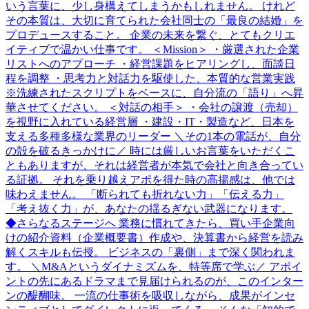
いう言葉に、少し身構えてしまうかもしれません。 けれど
その本質は、大切に育てられた会社同士の「最良の結婚」を
プロデュースすること。 企業の未来を繋ぐ、とてもクリエ
イティブで温かい仕事です。 ＜Mission＞ ・厳選された企業
リストへのアプローチ ・経営課題をヒアリングし、面談日
程を調整 ・思考力と対話力を駆使した、本質的な営業実践
※洗練されたスクリプトをベースに、自分流の「語り」へ昇
華させてください。 ＜対話の相手＞ ・会社の譲渡（売却）
を視野に入れている経営層 ・建設・IT・製造など、日本を
支える多種多様な業界のリーダー ＼その1本の電話が、自分
の殻を破るきっかけに／ 時には厳しいお言葉をいただくこ
ともありますが、それは経営者が本気で会社と向き合ってい
る証拠。 それを乗り越えアポを得た時の高揚感は、他では
味わえません。 「断られても折れない力」「伝える力」
「考え抜く力」が、あなたの揺るぎない武器になります。
◆さらなるステージへ 業務に慣れてきたら、買い手企業向
けの紹介資料（企業概要書）作成や、決算書から経営を読み
解くスキルも伝授。 ビジネスの「裏側」まで深く関われま
す。 ＼M&Aというダイナミズムを、特等席で学ぶ／ アポイ
ントの先にあるドラマまで見届けられるのが、このインター
ンの醍醐味。 一流の仕事術を吸収しながら、成果がインセ