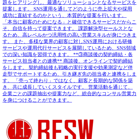
題をヒアリングし、最適なソリューションとなるサービスを
提案します。 SNS運用を通してどのように売上拡大や採用
成功に直結するのかという、本質的な提案を行います。
「本当に顧客のためになる」と確信できるサービスだからこ
そ、自信を持って提案できます。 課題解決型セールスとな
るため、高レベルかつ汎用性の高い営業スキルが身につきま
す。 また、多様な業界の顧客に対しSNS運用における研修
サービスや運用代行サービスを展開しているため、SNS領域
での深い知識を習得できます。 **③商談後の契約締結・各
サービス担当者との連携** 商談後、オンラインで契約締結
をします。 契約締結後も戦略の実行支援や効果測定など伴
走型でサポートするため、引き継ぎ先の担当者と連携をしま
す。 「売って終わり」ではなく、顧客と長期的な関係を築
き、共に成長していくスタイルです。 営業活動を通じて、
企業ごとの課題抽出や提案力など、総合的なコンサル営業力
を身につけることができます。