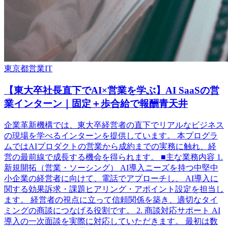
東京都
営業
IT
【東大卒社長直下でAI×営業を学ぶ】AI SaaSの営
業インターン｜固定＋歩合給で報酬青天井
企業革新機構では、東大卒経営者の直下でリアルなビジネス
の現場を学べるインターンを提供しています。 本プログラ
ムではAIプロダクトの営業から成約までの実務に触れ、経
営の最前線で成長する機会を得られます。 ■主な業務内容 1.
新規開拓（営業・ソーシング） AI導入ニーズを持つ中堅中
小企業の経営者に向けて、電話でアプローチし、 AI導入に
関する効果訴求・課題ヒアリング・アポイント設定を担当し
ます。 経営者の視点に立って信頼関係を築き、適切なタイ
ミングの商談につなげる役割です。 2. 商談対応サポート AI
導入の一次面談を実際に対応していただきます。 最初は数