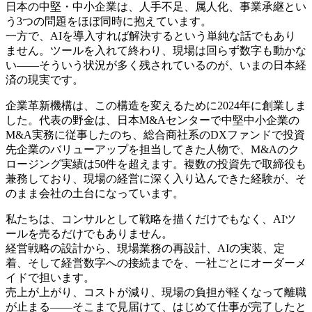
日本の中堅・中小企業は、人手不足、属人化、事業承継とい
う3つの問題をほぼ同時に抱えています。
一方で、AIを導入すれば解決するという単純な話でもあり
ません。ツールを入れて終わり、現場は回らず数字も動かな
い——そういう状況が多く残されているのが、いまの日本経
済の現実です。
企業革新機構は、この構造を変えるために2024年に創業しま
した。代表の野金は、日本M&Aセンターで中堅中小企業の
M&A実務に従事したのち、総合商社系のDXファンドで投資
先企業のバリューアップを担当してきた人物で、M&Aのク
ロージング実績は50件を超えます。複数の投資先で取締役も
兼務しており、現場の経営に深く入り込んできた経験が、そ
のまま会社の土台になっています。
私たちは、コンサルとして戦略を描くだけでもなく、AIツ
ールを売るだけでもありません。
経営戦略の設計から、現場業務の再設計、AIの実装、定
着、そして経営数字への接続までを、一社ごとにオーダーメ
イドで担います。
売上が上がり、コストが減り、現場の負担が軽くなって離職
が止まる——そこまで見届けて、はじめて仕事が完了したと