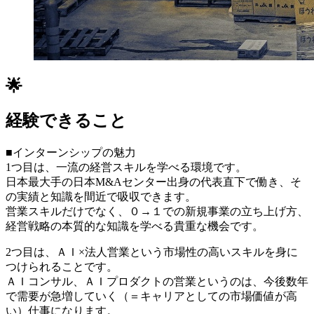
🌟
経験できること
■インターンシップの魅力
1つ目は、一流の経営スキルを学べる環境です。
日本最大手の日本M&Aセンター出身の代表直下で働き、そ
の実績と知識を間近で吸収できます。
営業スキルだけでなく、０→１での新規事業の立ち上げ方、
経営戦略の本質的な知識を学べる貴重な機会です。
2つ目は、ＡＩ×法人営業という市場性の高いスキルを身に
つけられることです。
ＡＩコンサル、ＡＩプロダクトの営業というのは、今後数年
で需要が急増していく（＝キャリアとしての市場価値が高
い）仕事になります。