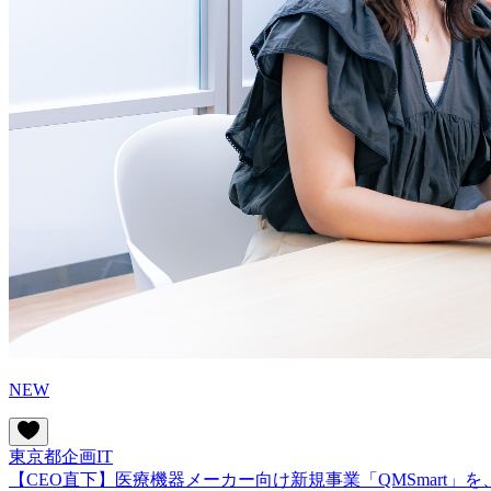
NEW
東京都
企画
IT
【CEO直下】医療機器メーカー向け新規事業「QMSmart