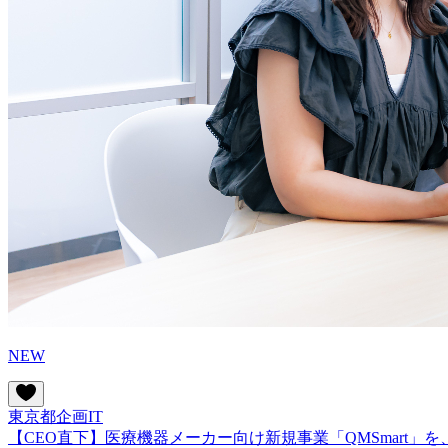
NEW
東京都
企画
IT
【CEO直下】医療機器メーカー向け新規事業「QMSmart