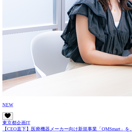
NEW
東京都
企画
IT
【CEO直下】医療機器メーカー向け新規事業「QMSmart