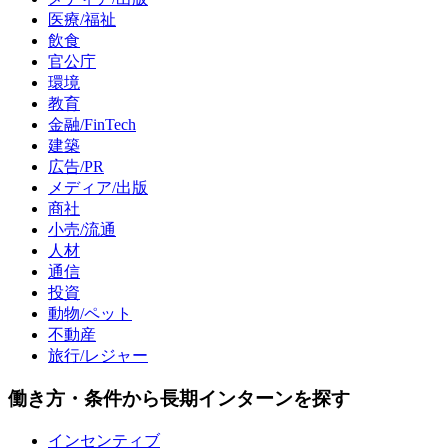
医療/福祉
飲食
官公庁
環境
教育
金融/FinTech
建築
広告/PR
メディア/出版
商社
小売/流通
人材
通信
投資
動物/ペット
不動産
旅行/レジャー
働き方・条件から長期インターンを探す
インセンティブ