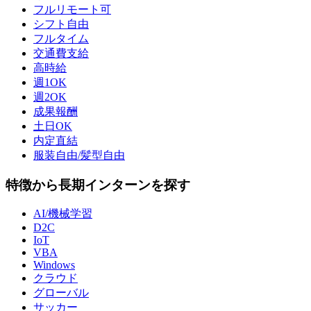
フルリモート可
シフト自由
フルタイム
交通費支給
高時給
週1OK
週2OK
成果報酬
土日OK
内定直結
服装自由/髪型自由
特徴から長期インターンを探す
AI/機械学習
D2C
IoT
VBA
Windows
クラウド
グローバル
サッカー