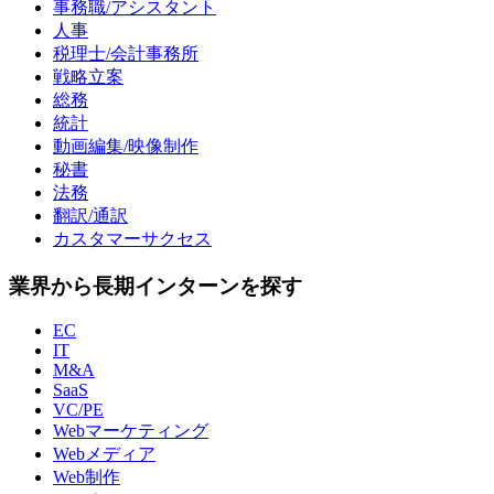
事務職/アシスタント
人事
税理士/会計事務所
戦略立案
総務
統計
動画編集/映像制作
秘書
法務
翻訳/通訳
カスタマーサクセス
業界から長期インターンを探す
EC
IT
M&A
SaaS
VC/PE
Webマーケティング
Webメディア
Web制作