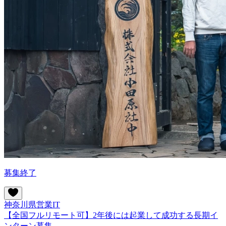
募集終了
神奈川県
営業
IT
【全国フルリモート可】2年後には起業して成功する長期イ
ンターン募集