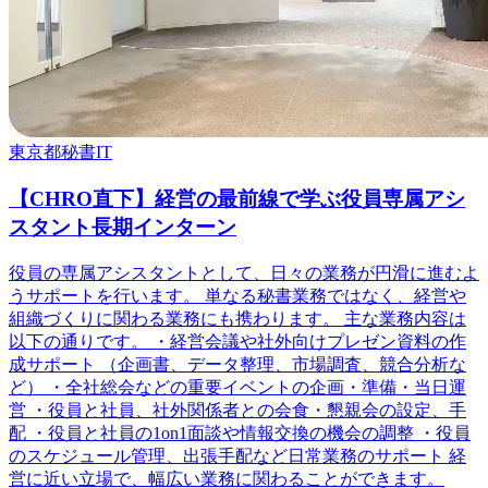
東京都
秘書
IT
【CHRO直下】経営の最前線で学ぶ役員専属アシ
スタント長期インターン
役員の専属アシスタントとして、日々の業務が円滑に進むよ
うサポートを行います。 単なる秘書業務ではなく、経営や
組織づくりに関わる業務にも携わります。 主な業務内容は
以下の通りです。 ・経営会議や社外向けプレゼン資料の作
成サポート （企画書、データ整理、市場調査、競合分析な
ど） ・全社総会などの重要イベントの企画・準備・当日運
営 ・役員と社員、社外関係者との会食・懇親会の設定、手
配 ・役員と社員の1on1面談や情報交換の機会の調整 ・役員
のスケジュール管理、出張手配など日常業務のサポート 経
営に近い立場で、幅広い業務に関わることができます。