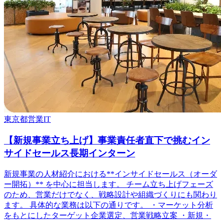
東京都
営業
IT
【新規事業立ち上げ】事業責任者直下で挑むイン
サイドセールス長期インターン
新規事業の人材紹介における**インサイドセールス（オーダ
ー開拓）** を中心に担当します。 チーム立ち上げフェーズ
のため、営業だけでなく、戦略設計や組織づくりにも関わり
ます。 具体的な業務は以下の通りです。 ・マーケット分析
をもとにしたターゲット企業選定、営業戦略立案 ・新規・