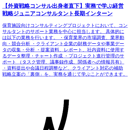
【外資戦略コンサル出身者直下】実務で学ぶ経営
戦略ジュニアコンサルタント長期インターン
保育施設向けコンサルティングプロジェクトにおいて、コン
サルタントのサポート業務を中心に担当します。 具体的に
は以下の業務を行います。 ・保育業界の市場調査、業界動
向・競合分析 ・クライアント企業の財務データや事業デー
タの収集・分析 ・提案資料、レポート、社内資料に使用す
るデータ整理・チャート作成 ・プロジェクト進行管理のサ
ポート （タスク管理、議事録作成、関係者への情報共有）
・資料提出や会議日程調整など、クライアント対応の補助
戦略立案の「裏側」を、実務を通じて学ぶことができます。