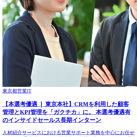
東京都
営業
IT
【本選考優遇 ❘ 東京本社】CRMを利用した顧客
管理とKPI管理を「ガクチカ」に。 本選考優遇有
のインサイドセールス長期インターン
人材紹介サービスにおける営業サポート業務を中心にお任せ