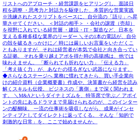
リストへのアプローチ ・経営課題をヒアリングし、面談日
程を調整 ・思考力と対話力を駆使した、本質的な営業実践
※洗練されたスクリプトをベースに、自分流の「語り」へ昇
華させてください。 ＜対話の相手＞ ・会社の譲渡（売却）
を視野に入れている経営層 ・建設・IT・製造など、日本を
支える多種多様な業界のリーダー ＼その1本の電話が、自分
の殻を破るきっかけに／ 時には厳しいお言葉をいただくこ
ともありますが、それは経営者が本気で会社と向き合ってい
る証拠。 それを乗り越えアポを得た時の高揚感は、他では
味わえません。 「断られても折れない力」「伝える力」
「考え抜く力」が、あなたの揺るぎない武器になります。
◆さらなるステージへ 業務に慣れてきたら、買い手企業向
けの紹介資料（企業概要書）作成や、決算書から経営を読み
解くスキルも伝授。 ビジネスの「裏側」まで深く関われま
す。 ＼M&Aというダイナミズムを、特等席で学ぶ／ アポイ
ントの先にあるドラマまで見届けられるのが、このインター
ンの醍醐味。 一流の仕事術を吸収しながら、成果がインセ
ンティブとしてダイレクトに返ってくる。 そんな「知的で
刺激的な日常」を、ここで始めませんか。