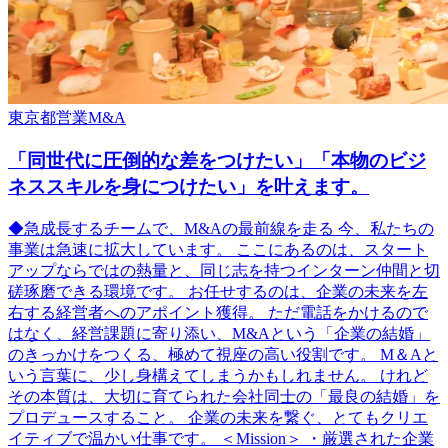
東京都
営業
M&A
「同世代に圧倒的な差をつけたい」「本物のビジ
ネススキルを身につけたい」を叶えます。
◆急成長するチームで、M&Aの最前線を走る 今、私たちの
事業は急速に拡大しています。 ここにあるのは、スタート
アップならではの熱量と、同じ志を持つインターン仲間と切
磋琢磨できる環境です。 お任せするのは、企業の未来を左
右する経営者へのアポイント獲得。 ただ電話をかけるので
はなく、経営課題に寄り添い、M&Aという「企業の結婚」
のきっかけをつくる、極めて視座の高い役割です。 M＆Aと
いう言葉に、少し身構えてしまうかもしれません。 けれど
その本質は、大切に育てられた会社同士の「最良の結婚」を
プロデュースすること。 企業の未来を繋ぐ、とてもクリエ
イティブで温かい仕事です。 ＜Mission＞ ・厳選された企業