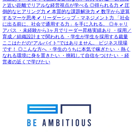
と近い距離でリアルな経営視点が学べる ◎得られる力 ✔ 圧
倒的なヒアリング力 ✔ 本質的な課題解決力 ✔ 数字から逆算
するマーケ思考 ✔ リーダーシップ・マネジメント力 「社会
に出る前に、社会で通用する力」を手に入れる。 ◎キャリ
アパス ・未経験から3ヶ月でリーダー昇格実績あり ・採用／
育成／組織設計まで関われる ・学生が学生を採用する裁量
ここはただの“アルバイト”ではありません。 ビジネス現場
です！ ◎こんな方へ ・学生のうちに本気で稼ぎたい ・熱く
なれる環境に身を置きたい ・挑戦して自信をつけたい ・経
営者の近くで学びたい