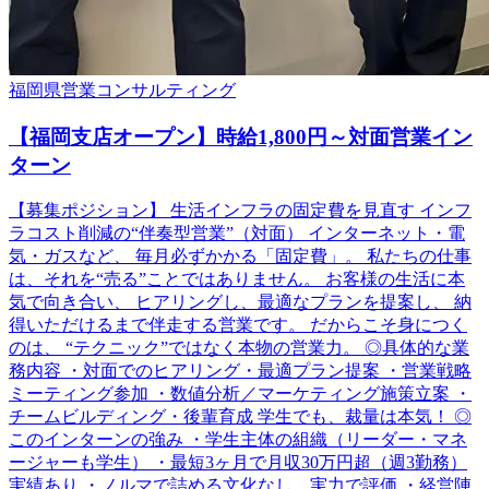
福岡県
営業
コンサルティング
【福岡支店オープン】時給1,800円～対面営業イン
ターン
【募集ポジション】 生活インフラの固定費を見直す インフ
ラコスト削減の“伴奏型営業”（対面） インターネット・電
気・ガスなど、 毎月必ずかかる「固定費」。 私たちの仕事
は、それを“売る”ことではありません。 お客様の生活に本
気で向き合い、 ヒアリングし、最適なプランを提案し、 納
得いただけるまで伴走する営業です。 だからこそ身につく
のは、 “テクニック”ではなく本物の営業力。 ◎具体的な業
務内容 ・対面でのヒアリング・最適プラン提案 ・営業戦略
ミーティング参加 ・数値分析／マーケティング施策立案 ・
チームビルディング・後輩育成 学生でも、裁量は本気！ ◎
このインターンの強み ・学生主体の組織（リーダー・マネ
ージャーも学生） ・最短3ヶ月で月収30万円超（週3勤務）
実績あり ・ノルマで詰める文化なし。実力で評価 ・経営陣