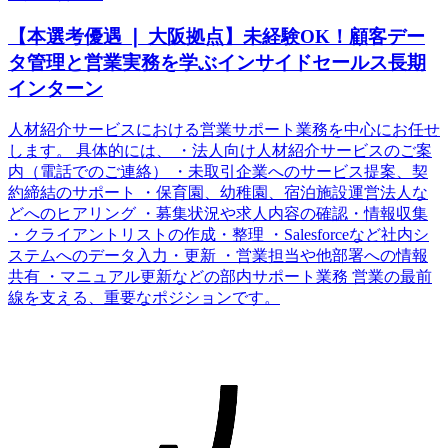
【本選考優遇 ❘ 大阪拠点】未経験OK！顧客デー
タ管理と営業実務を学ぶインサイドセールス長期
インターン
人材紹介サービスにおける営業サポート業務を中心にお任せ
します。 具体的には、 ・法人向け人材紹介サービスのご案
内（電話でのご連絡） ・未取引企業へのサービス提案、契
約締結のサポート ・保育園、幼稚園、宿泊施設運営法人な
どへのヒアリング ・募集状況や求人内容の確認・情報収集
・クライアントリストの作成・整理 ・Salesforceなど社内シ
ステムへのデータ入力・更新 ・営業担当や他部署への情報
共有 ・マニュアル更新などの部内サポート業務 営業の最前
線を支える、重要なポジションです。