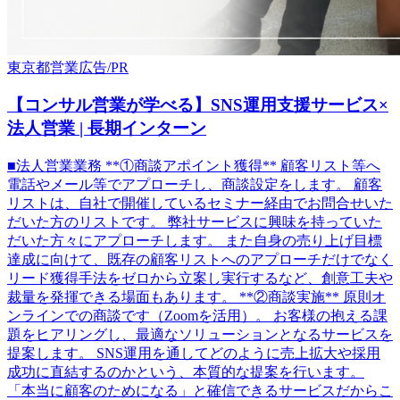
東京都
営業
広告/PR
【コンサル営業が学べる】SNS運用支援サービス×
法人営業 | 長期インターン
■法人営業業務 **①商談アポイント獲得** 顧客リスト等へ
電話やメール等でアプローチし、商談設定をします。 顧客
リストは、自社で開催しているセミナー経由でお問合せいた
だいた方のリストです。 弊社サービスに興味を持っていた
だいた方々にアプローチします。 また自身の売り上げ目標
達成に向けて、既存の顧客リストへのアプローチだけでなく
リード獲得手法をゼロから立案し実行するなど、創意工夫や
裁量を発揮できる場面もあります。 **②商談実施** 原則オ
ンラインでの商談です（Zoomを活用）。 お客様の抱える課
題をヒアリングし、最適なソリューションとなるサービスを
提案します。 SNS運用を通してどのように売上拡大や採用
成功に直結するのかという、本質的な提案を行います。
「本当に顧客のためになる」と確信できるサービスだからこ