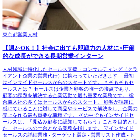
東京都
営業
人材
【週2~OK！】社会に出ても即戦力の人材に×圧倒
的な成長ができる長期営業インターン
人材領域に特化したセールス支援・コンサルティング（クラ
イアント企業の営業代行）に携わっていただきます！ 最初
はインサイドセールスからのスタートです。 ＊そもそもセ
ールスとは？ セールスは企業と顧客の唯一の接点であり、
顧客の課題を解決する企業活動で最も重要な業務です。 総
合職入社の多くはセールスからのスタート。 顧客が課題に
感じていることに対して商品やサービスで解決をし、企業の
売上を作る最も重要な職種です。 その中でもインサイドセ
ールスは、「見込み顧客に認知してもらう」ことを目的とし
た、セールスの土台となる業務を指します。 ▽インサイド
セールスの詳細業務 - ターゲット選定 - 営業リスト作成 - ト