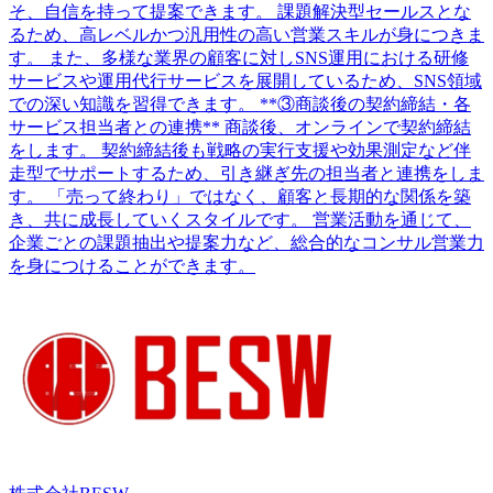
そ、自信を持って提案できます。 課題解決型セールスとな
るため、高レベルかつ汎用性の高い営業スキルが身につきま
す。 また、多様な業界の顧客に対しSNS運用における研修
サービスや運用代行サービスを展開しているため、SNS領域
での深い知識を習得できます。 **③商談後の契約締結・各
サービス担当者との連携** 商談後、オンラインで契約締結
をします。 契約締結後も戦略の実行支援や効果測定など伴
走型でサポートするため、引き継ぎ先の担当者と連携をしま
す。 「売って終わり」ではなく、顧客と長期的な関係を築
き、共に成長していくスタイルです。 営業活動を通じて、
企業ごとの課題抽出や提案力など、総合的なコンサル営業力
を身につけることができます。