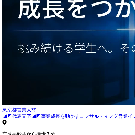
東京都
営業
人材
◢◤代表直下◢◤事業成長を動かすコンサルティング営業イ
京成高砂駅から徒歩７分