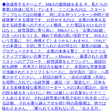
◆急成長するチームで、M&Aの最前線を走る 今、私たちの
事業は急速に拡大しています。 ここにあるのは、スタート
アップならではの熱量と、同じ志を持つインターン仲間と切
磋琢磨できる環境です。 お任せするのは、企業の未来を左
右する経営者へのアポイント獲得。 ただ電話をかけるので
はなく、経営課題に寄り添い、M&Aという「企業の結婚」
のきっかけをつくる、極めて視座の高い役割です。 M＆Aと
いう言葉に、少し身構えてしまうかもしれません。 けれど
その本質は、大切に育てられた会社同士の「最良の結婚」を
プロデュースすること。 企業の未来を繋ぐ、とてもクリエ
イティブで温かい仕事です。 ＜Mission＞ ・厳選された企業
リストへのアプローチ ・経営課題をヒアリングし、面談日
程を調整 ・思考力と対話力を駆使した、本質的な営業実践
※洗練されたスクリプトをベースに、自分流の「語り」へ昇
華させてください。 ＜対話の相手＞ ・会社の譲渡（売却）
を視野に入れている経営層 ・建設・IT・製造など、日本を
支える多種多様な業界のリーダー ＼その1本の電話が、自分
の殻を破るきっかけに／ 時には厳しいお言葉をいただくこ
ともありますが、それは経営者が本気で会社と向き合ってい
る証拠。 それを乗り越えアポを得た時の高揚感は、他では
味わえません。 「断られても折れない力」「伝える力」