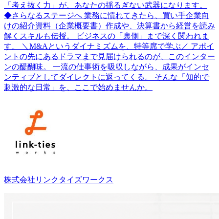
「考え抜く力」が、あなたの揺るぎない武器になります。
◆さらなるステージへ 業務に慣れてきたら、買い手企業向
けの紹介資料（企業概要書）作成や、決算書から経営を読み
解くスキルも伝授。 ビジネスの「裏側」まで深く関われま
す。 ＼M&Aというダイナミズムを、特等席で学ぶ／ アポイ
ントの先にあるドラマまで見届けられるのが、このインター
ンの醍醐味。 一流の仕事術を吸収しながら、成果がインセ
ンティブとしてダイレクトに返ってくる。 そんな「知的で
刺激的な日常」を、ここで始めませんか。
株式会社リンクタイズワークス