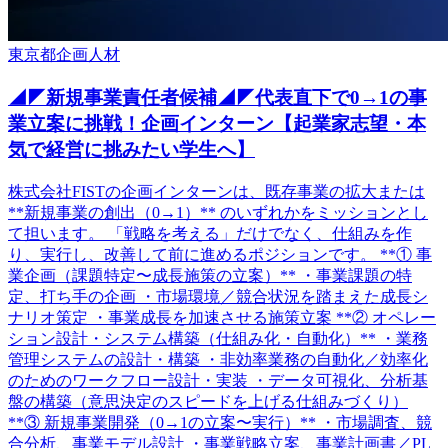
東京都
企画
人材
◢◤新規事業責任者候補◢◤代表直下で0→1の事
業立案に挑戦！企画インターン【起業家志望・本
気で経営に挑みたい学生へ】
株式会社FISTの企画インターンは、既存事業の拡大または
**新規事業の創出（0→1）** のいずれかをミッションとし
て担います。 「戦略を考える」だけでなく、仕組みを作
り、実行し、改善して前に進めるポジションです。 **① 事
業企画（課題特定〜成長施策の立案）** ・事業課題の特
定、打ち手の企画 ・市場環境／競合状況を踏まえた成長シ
ナリオ策定 ・事業成長を加速させる施策立案 **② オペレー
ション設計・システム構築（仕組み化・自動化）** ・業務
管理システムの設計・構築 ・非効率業務の自動化／効率化
のためのワークフロー設計・実装 ・データ可視化、分析基
盤の構築（意思決定のスピードを上げる仕組みづくり）
**③ 新規事業開発（0→1の立案〜実行）** ・市場調査、競
合分析、事業モデル設計 ・事業戦略立案、事業計画書／PL