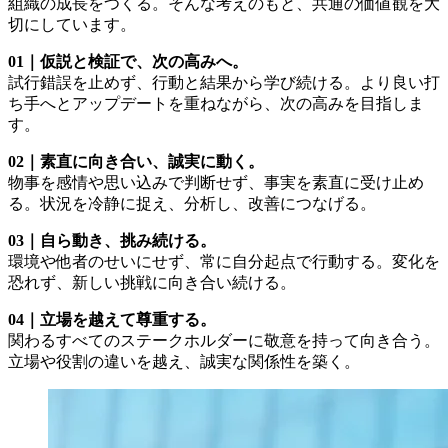
組織の成長をつくる。そんな考えのもと、共通の価値観を大
切にしています。
01｜仮説と検証で、次の高みへ。
試行錯誤を止めず、行動と結果から学び続ける。より良い打
ち手へとアップデートを重ねながら、次の高みを目指しま
す。
02｜素直に向き合い、誠実に動く。
物事を感情や思い込みで判断せず、事実を素直に受け止め
る。状況を冷静に捉え、分析し、改善につなげる。
03｜自ら動き、挑み続ける。
環境や他者のせいにせず、常に自分起点で行動する。変化を
恐れず、新しい挑戦に向き合い続ける。
04｜立場を越えて尊重する。
関わるすべてのステークホルダーに敬意を持って向き合う。
立場や役割の違いを越え、誠実な関係性を築く。