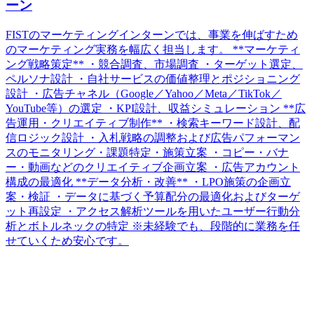
ーン
FISTのマーケティングインターンでは、事業を伸ばすため
のマーケティング実務を幅広く担当します。 **マーケティ
ング戦略策定** ・競合調査、市場調査 ・ターゲット選定、
ペルソナ設計 ・自社サービスの価値整理とポジショニング
設計 ・広告チャネル（Google／Yahoo／Meta／TikTok／
YouTube等）の選定 ・KPI設計、収益シミュレーション **広
告運用・クリエイティブ制作** ・検索キーワード設計、配
信ロジック設計 ・入札戦略の調整および広告パフォーマン
スのモニタリング・課題特定・施策立案 ・コピー・バナ
ー・動画などのクリエイティブ企画立案 ・広告アカウント
構成の最適化 **データ分析・改善** ・LPO施策の企画立
案・検証 ・データに基づく予算配分の最適化およびターゲ
ット再設定 ・アクセス解析ツールを用いたユーザー行動分
析とボトルネックの特定 ※未経験でも、段階的に業務を任
せていくため安心です。