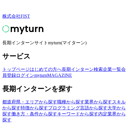
株式会社FIST
長期インターンサイトmyturn(マイターン)
サービス
トップページ
はじめての方へ
長期インターン検索
企業一覧
会
員登録
ログイン
myturnMAGAZINE
長期インターンを探す
都道府県・エリアから探す
職種から探す
業界から探す
スキル
から探す
特徴から探す
プログラミング言語から探す
大学から
探す
働き方・条件から探す
キーワードから探す
内定業界から
探す