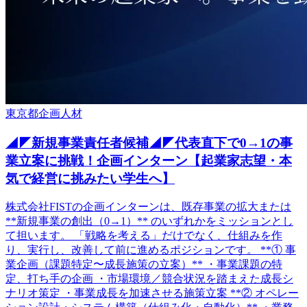
東京都
企画
人材
◢◤新規事業責任者候補◢◤代表直下で0→1の事
業立案に挑戦！企画インターン【起業家志望・本
気で経営に挑みたい学生へ】
株式会社FISTの企画インターンは、既存事業の拡大または
**新規事業の創出（0→1）** のいずれかをミッションとし
て担います。 「戦略を考える」だけでなく、仕組みを作
り、実行し、改善して前に進めるポジションです。 **① 事
業企画（課題特定〜成長施策の立案）** ・事業課題の特
定、打ち手の企画 ・市場環境／競合状況を踏まえた成長シ
ナリオ策定 ・事業成長を加速させる施策立案 **② オペレー