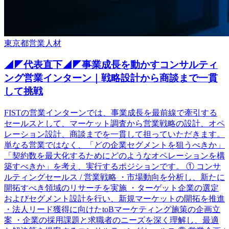
東京都
営業
人材
◢◤代表直下◢◤事業成長を動かすコンサルティ
ング営業インターン｜戦略設計から商談まで一貫
して挑戦
FISTの営業インターンでは、事業成長を最前線で牽引する
セールスとして、マーケット調査から営業戦略の設計、オペ
レーション設計、商談までを一貫して担っていただきます。
単なる営業ではなく、「どの企業セグメントを狙うべきか」
「契約数を最大化するためにどのようなオペレーションを構
築すべきか」を考え、実行するポジションです。 ① コンサ
ルティングセールス / 営業戦略 ・市場動向を分析し、新たに
開拓すべき領域のリサーチを実施 ・ターゲット企業の選定
およびセグメント設計を行い、新規マーケットの開拓を推進
・法人リード獲得に向けたtoBマーケティング施策の企画立
案 ・企業の採用課題と求職者のニーズを深く理解し、最適