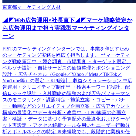
東京都
マーケティング
人材
◢◤Web広告運用×社長直下◢◤マーケ戦略策定か
ら広告運用まで担う実践型マーケティングインタ
ーン
FISTのマーケティングインターンでは、事業を伸ばすため
のマーケティング実務を幅広く担当します。 **マーケティ
ング戦略策定** ・競合調査、市場調査 ・ターゲット選定、
ペルソナ設計 ・自社サービスの価値整理とポジショニング
設計 ・広告チャネル（Google／Yahoo／Meta／TikTok／
YouTube等）の選定 ・KPI設計、収益シミュレーション **広
告運用・クリエイティブ制作** ・検索キーワード設計、配
信ロジック設計 ・入札戦略の調整および広告パフォーマン
スのモニタリング・課題特定・施策立案 ・コピー・バナ
ー・動画などのクリエイティブ企画立案 ・広告アカウント
構成の最適化 **データ分析・改善** ・LPO施策の企画立
案・検証 ・データに基づく予算配分の最適化およびターゲ
ット再設定 ・アクセス解析ツールを用いたユーザー行動分
析とボトルネックの特定 ※未経験でも、段階的に業務を任