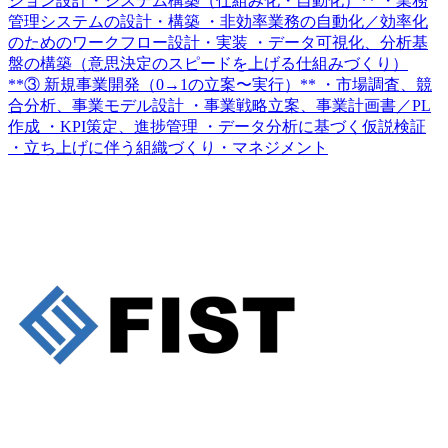
ション設計・システム構築（仕組み化・自動化）** ・業務
管理システムの設計・構築 ・非効率業務の自動化／効率化
のためのワークフロー設計・実装 ・データ可視化、分析基
盤の構築（意思決定のスピードを上げる仕組みづくり）
**③ 新規事業開発（0→1の立案〜実行）** ・市場調査、競
合分析、事業モデル設計 ・事業戦略立案、事業計画書／PL
作成 ・KPI策定、進捗管理 ・データ分析に基づく仮説検証
・立ち上げに伴う組織づくり・マネジメント