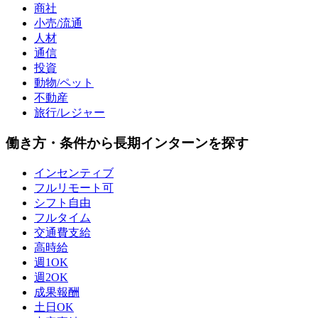
商社
小売/流通
人材
通信
投資
動物/ペット
不動産
旅行/レジャー
働き方・条件から長期インターンを探す
インセンティブ
フルリモート可
シフト自由
フルタイム
交通費支給
高時給
週1OK
週2OK
成果報酬
土日OK