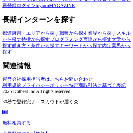
員登録
ログイン
myturnMAGAZINE
長期インターンを探す
都道府県・エリアから探す
職種から探す
業界から探す
スキル
から探す
特徴から探す
プログラミング言語から探す
大学から
探す
働き方・条件から探す
キーワードから探す
内定業界から
探す
関連情報
運営会社
採用担当者はこちら
お問い合わせ
利用規約
プライバシーポリシー
特定商取引法に基づく表記
2025 Dotbeat Inc All rights reserved
30秒で登録完了！スカウトが届く📩
無料相談する