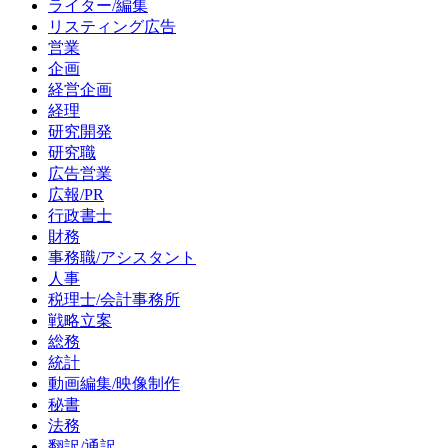
ライター/編集
リスティング広告
営業
企画
経営企画
経理
研究開発
研究職
広告営業
広報/PR
行政書士
財務
事務職/アシスタント
人事
税理士/会計事務所
戦略立案
総務
統計
動画編集/映像制作
秘書
法務
翻訳/通訳