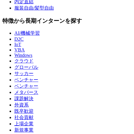
内定直結
服装自由/髪型自由
特徴から長期インターンを探す
AI/機械学習
D2C
IoT
VBA
Windows
クラウド
グローバル
サッカー
ベンチャー
ベンチャー
メタバース
課題解決
外資系
既卒歓迎
社会貢献
上場企業
新規事業