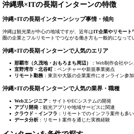
沖縄県×ITの長期インターンの特徴
沖縄×ITの長期インターンシップ事情・傾向
沖縄は観光業が中心の地域ですが、近年は
IT企業やリモー
圏の企業とフルリモートでつながる働き方も一般的になって
沖縄×ITの長期インターンで人気のエリア
那覇市（久茂地・おもろまち周辺）
：Web制作会社や
宜野湾市・北谷町
：ベンチャーや新規事業拠点
リモート勤務
：東京や大阪の企業案件にオンライン参加
沖縄×ITの長期インターンで人気の業界・職種
Webエンジニア
：サイトやECシステムの開発
アプリ開発
：観光アプリや地域サービスに関連
クラウド・インフラ
：リモートでのインフラ案件も多い
データ分析
：リモート案件を通じた実務経験
インターンを条件で探す