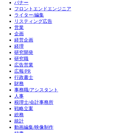
バナー
フロントエンドエンジニア
ライター/編集
リスティング広告
営業
企画
経営企画
経理
研究開発
研究職
広告営業
広報/PR
行政書士
財務
事務職/アシスタント
人事
税理士/会計事務所
戦略立案
総務
統計
動画編集/映像制作