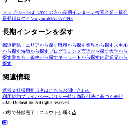
トップページ
はじめての方へ
長期インターン検索
企業一覧
会
員登録
ログイン
myturnMAGAZINE
長期インターンを探す
都道府県・エリアから探す
職種から探す
業界から探す
スキル
から探す
特徴から探す
プログラミング言語から探す
大学から
探す
働き方・条件から探す
キーワードから探す
内定業界から
探す
関連情報
運営会社
採用担当者はこちら
お問い合わせ
利用規約
プライバシーポリシー
特定商取引法に基づく表記
2025 Dotbeat Inc All rights reserved
30秒で登録完了！スカウトが届く📩