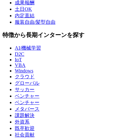
成果報酬
土日OK
内定直結
服装自由/髪型自由
特徴から長期インターンを探す
AI/機械学習
D2C
IoT
VBA
Windows
クラウド
グローバル
サッカー
ベンチャー
ベンチャー
メタバース
課題解決
外資系
既卒歓迎
社会貢献