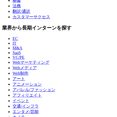
秘書
法務
翻訳/通訳
カスタマーサクセス
業界から長期インターンを探す
EC
IT
M&A
SaaS
VC/PE
Webマーケティング
Webメディア
Web制作
アート
アニメーション
アパレル/ファッション
アフィリエイト
イベント
交通/インフラ
エンタメ/芸能