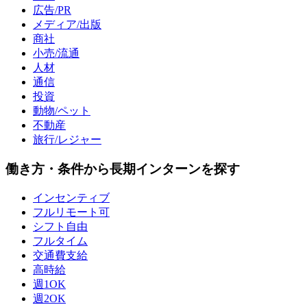
広告/PR
メディア/出版
商社
小売/流通
人材
通信
投資
動物/ペット
不動産
旅行/レジャー
働き方・条件から長期インターンを探す
インセンティブ
フルリモート可
シフト自由
フルタイム
交通費支給
高時給
週1OK
週2OK