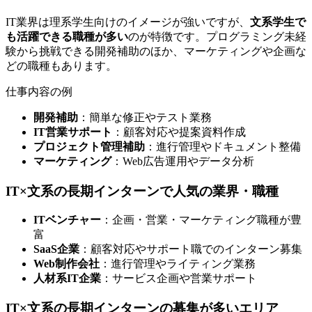
IT業界は理系学生向けのイメージが強いですが、
文系学生で
も活躍できる職種が多い
のが特徴です。プログラミング未経
験から挑戦できる開発補助のほか、マーケティングや企画な
どの職種もあります。
仕事内容の例
開発補助
：簡単な修正やテスト業務
IT営業サポート
：顧客対応や提案資料作成
プロジェクト管理補助
：進行管理やドキュメント整備
マーケティング
：Web広告運用やデータ分析
IT×文系の長期インターンで人気の業界・職種
ITベンチャー
：企画・営業・マーケティング職種が豊
富
SaaS企業
：顧客対応やサポート職でのインターン募集
Web制作会社
：進行管理やライティング業務
人材系IT企業
：サービス企画や営業サポート
IT×文系の長期インターンの募集が多いエリア