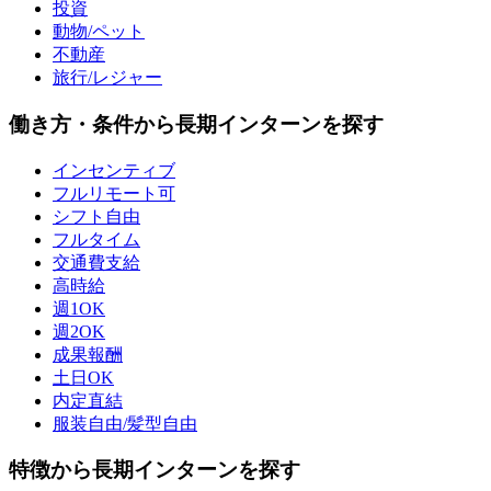
投資
動物/ペット
不動産
旅行/レジャー
働き方・条件から長期インターンを探す
インセンティブ
フルリモート可
シフト自由
フルタイム
交通費支給
高時給
週1OK
週2OK
成果報酬
土日OK
内定直結
服装自由/髪型自由
特徴から長期インターンを探す