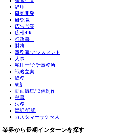
経営企画
経理
研究開発
研究職
広告営業
広報/PR
行政書士
財務
事務職/アシスタント
人事
税理士/会計事務所
戦略立案
総務
統計
動画編集/映像制作
秘書
法務
翻訳/通訳
カスタマーサクセス
業界から長期インターンを探す