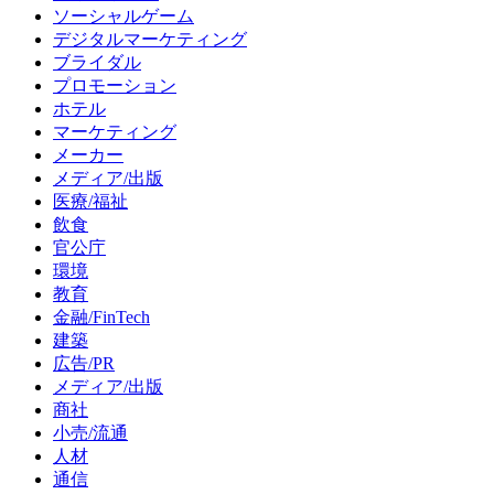
ソーシャルゲーム
デジタルマーケティング
ブライダル
プロモーション
ホテル
マーケティング
メーカー
メディア/出版
医療/福祉
飲食
官公庁
環境
教育
金融/FinTech
建築
広告/PR
メディア/出版
商社
小売/流通
人材
通信