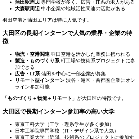
蒲田駅周辺
専門学校が多く、広告・IT系の求人がある
大森駅周辺
中小企業や地域活性関連の活動がある
羽田空港と蒲田エリアは特に人気です。
大田区の長期インターンで人気の業界・企業の特
徴
物流・空港関連
羽田空港を活かした業務に携われる
製造・ものづくり系
町工場や技術系プロジェクトに参
加できる
広告・IT系
蒲田を中心に一部企業が募集
リモート型インターン
渋谷・港区・首都圏企業にオン
ライン参加可能
「ものづくり＋物流＋リモート」
が大田区の特徴です。
大田区で長期インターン参加率の高い大学
東京工科大学（工学・理系学生が多く参加）
日本工学院専門学校（IT・デザイン系で人気）
東京工業大学（近隣、技術系のプロジェクトに参加す