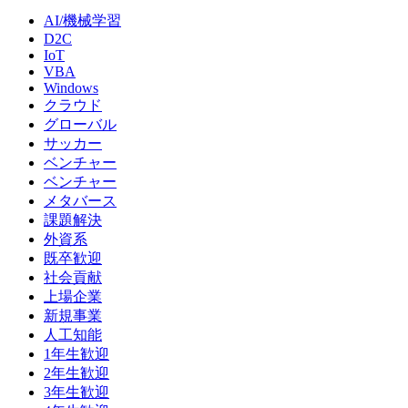
AI/機械学習
D2C
IoT
VBA
Windows
クラウド
グローバル
サッカー
ベンチャー
ベンチャー
メタバース
課題解決
外資系
既卒歓迎
社会貢献
上場企業
新規事業
人工知能
1年生歓迎
2年生歓迎
3年生歓迎