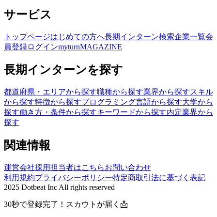
サービス
トップページ
はじめての方へ
長期インターン検索
企業一覧
会
員登録
ログイン
myturnMAGAZINE
長期インターンを探す
都道府県・エリアから探す
職種から探す
業界から探す
スキル
から探す
特徴から探す
プログラミング言語から探す
大学から
探す
働き方・条件から探す
キーワードから探す
内定業界から
探す
関連情報
運営会社
採用担当者はこちら
お問い合わせ
利用規約
プライバシーポリシー
特定商取引法に基づく表記
2025 Dotbeat Inc All rights reserved
30秒で登録完了！スカウトが届く📩