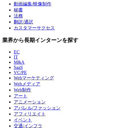
動画編集/映像制作
秘書
法務
翻訳/通訳
カスタマーサクセス
業界から長期インターンを探す
EC
IT
M&A
SaaS
VC/PE
Webマーケティング
Webメディア
Web制作
アート
アニメーション
アパレル/ファッション
アフィリエイト
イベント
交通/インフラ