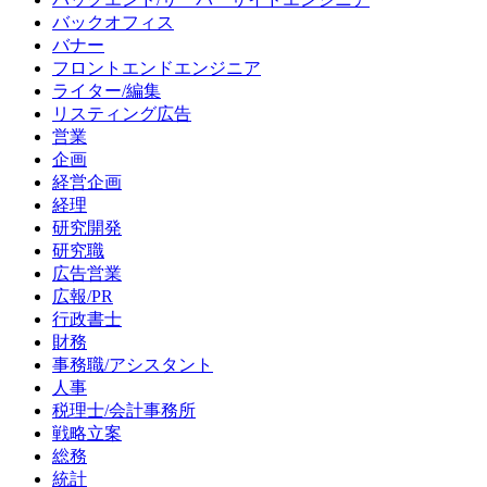
バックオフィス
バナー
フロントエンドエンジニア
ライター/編集
リスティング広告
営業
企画
経営企画
経理
研究開発
研究職
広告営業
広報/PR
行政書士
財務
事務職/アシスタント
人事
税理士/会計事務所
戦略立案
総務
統計