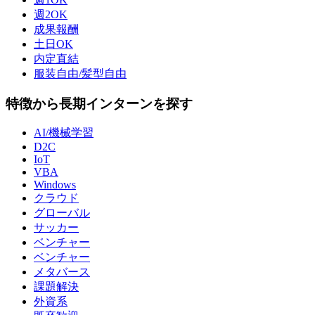
週2OK
成果報酬
土日OK
内定直結
服装自由/髪型自由
特徴から長期インターンを探す
AI/機械学習
D2C
IoT
VBA
Windows
クラウド
グローバル
サッカー
ベンチャー
ベンチャー
メタバース
課題解決
外資系