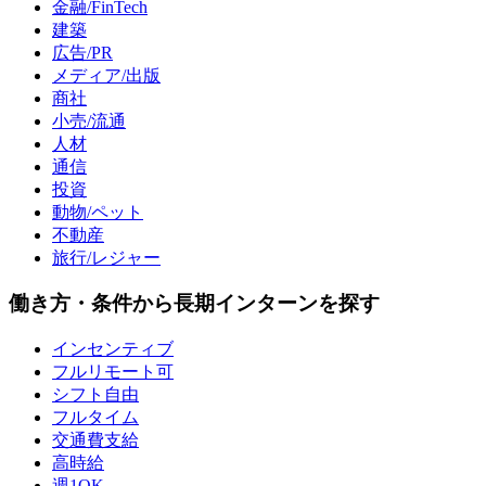
金融/FinTech
建築
広告/PR
メディア/出版
商社
小売/流通
人材
通信
投資
動物/ペット
不動産
旅行/レジャー
働き方・条件から長期インターンを探す
インセンティブ
フルリモート可
シフト自由
フルタイム
交通費支給
高時給
週1OK