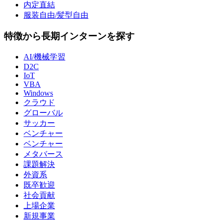
内定直結
服装自由/髪型自由
特徴から長期インターンを探す
AI/機械学習
D2C
IoT
VBA
Windows
クラウド
グローバル
サッカー
ベンチャー
ベンチャー
メタバース
課題解決
外資系
既卒歓迎
社会貢献
上場企業
新規事業