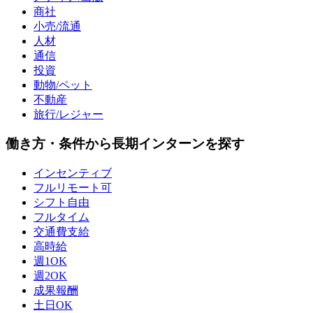
商社
小売/流通
人材
通信
投資
動物/ペット
不動産
旅行/レジャー
働き方・条件から長期インターンを探す
インセンティブ
フルリモート可
シフト自由
フルタイム
交通費支給
高時給
週1OK
週2OK
成果報酬
土日OK