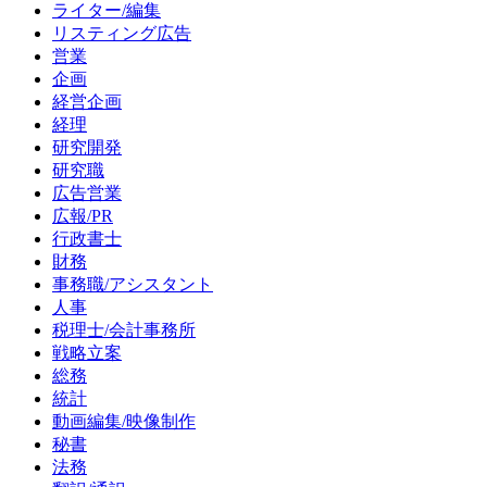
ライター/編集
リスティング広告
営業
企画
経営企画
経理
研究開発
研究職
広告営業
広報/PR
行政書士
財務
事務職/アシスタント
人事
税理士/会計事務所
戦略立案
総務
統計
動画編集/映像制作
秘書
法務