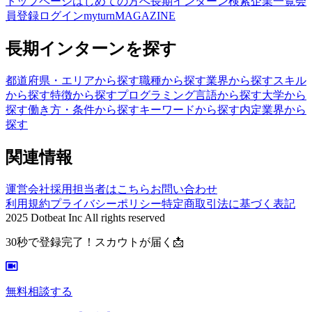
トップページ
はじめての方へ
長期インターン検索
企業一覧
会
員登録
ログイン
myturnMAGAZINE
長期インターンを探す
都道府県・エリアから探す
職種から探す
業界から探す
スキル
から探す
特徴から探す
プログラミング言語から探す
大学から
探す
働き方・条件から探す
キーワードから探す
内定業界から
探す
関連情報
運営会社
採用担当者はこちら
お問い合わせ
利用規約
プライバシーポリシー
特定商取引法に基づく表記
2025 Dotbeat Inc All rights reserved
30秒で登録完了！スカウトが届く📩
無料相談する