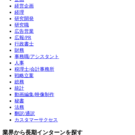
経営企画
経理
研究開発
研究職
広告営業
広報/PR
行政書士
財務
事務職/アシスタント
人事
税理士/会計事務所
戦略立案
総務
統計
動画編集/映像制作
秘書
法務
翻訳/通訳
カスタマーサクセス
業界から長期インターンを探す