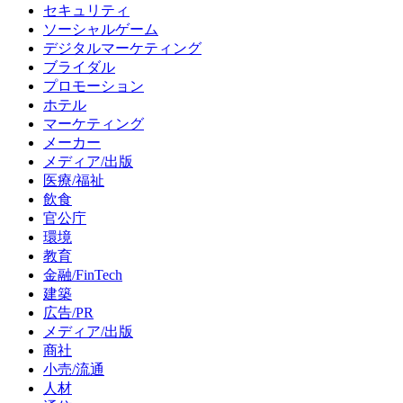
セキュリティ
ソーシャルゲーム
デジタルマーケティング
ブライダル
プロモーション
ホテル
マーケティング
メーカー
メディア/出版
医療/福祉
飲食
官公庁
環境
教育
金融/FinTech
建築
広告/PR
メディア/出版
商社
小売/流通
人材