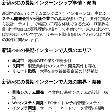
新潟×SEの長期インターンシップ事情・傾向
新潟でのSE（システムエンジニア）インターンは、主に
シ
ステム開発会社や受託企業
での募集が多いです。要件定義か
ら設計、テストまで幅広い工程を体験できるため、IT業界を
目指す学生には実務理解の場として有効です。東京に比べれ
ば規模は小さいですが、リモート勤務を組み合わせれば全国
の案件に関われます。
新潟×SEの長期インターンで人気のエリア
新潟市
：地場のIT企業や開発会社
長岡市
：製造業向けのシステム開発案件も存在
リモート勤務
：大手SIerや首都圏企業の開発補助
新潟×SEの長期インターンで人気の業界・職種
業務システム開発
：企業向け基幹システムの設計・構
築
Webシステム開発
：ECサイトや予約管理システム
インフラ関連
：サーバー・ネットワーク管理の補助