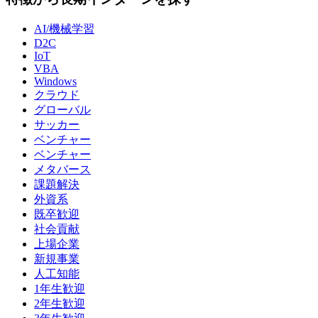
AI/機械学習
D2C
IoT
VBA
Windows
クラウド
グローバル
サッカー
ベンチャー
ベンチャー
メタバース
課題解決
外資系
既卒歓迎
社会貢献
上場企業
新規事業
人工知能
1年生歓迎
2年生歓迎