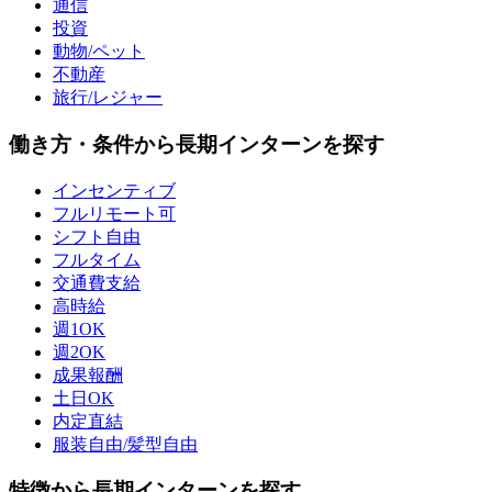
通信
投資
動物/ペット
不動産
旅行/レジャー
働き方・条件から長期インターンを探す
インセンティブ
フルリモート可
シフト自由
フルタイム
交通費支給
高時給
週1OK
週2OK
成果報酬
土日OK
内定直結
服装自由/髪型自由
特徴から長期インターンを探す