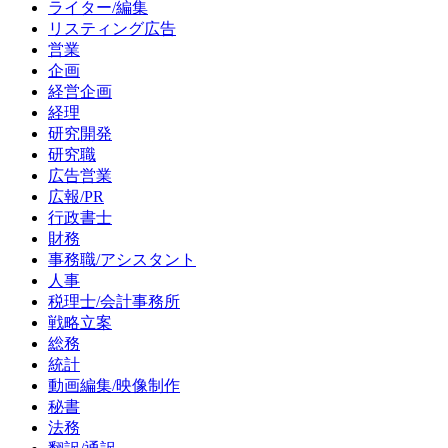
ライター/編集
リスティング広告
営業
企画
経営企画
経理
研究開発
研究職
広告営業
広報/PR
行政書士
財務
事務職/アシスタント
人事
税理士/会計事務所
戦略立案
総務
統計
動画編集/映像制作
秘書
法務