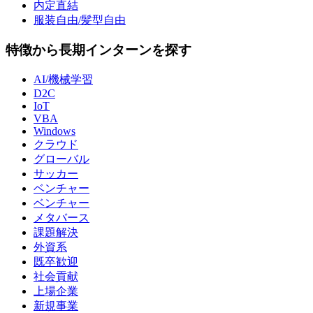
内定直結
服装自由/髪型自由
特徴から長期インターンを探す
AI/機械学習
D2C
IoT
VBA
Windows
クラウド
グローバル
サッカー
ベンチャー
ベンチャー
メタバース
課題解決
外資系
既卒歓迎
社会貢献
上場企業
新規事業