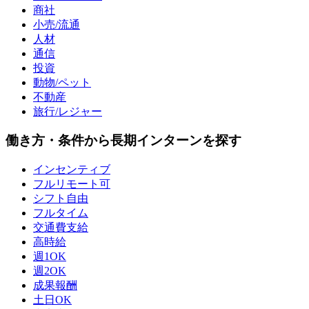
商社
小売/流通
人材
通信
投資
動物/ペット
不動産
旅行/レジャー
働き方・条件から長期インターンを探す
インセンティブ
フルリモート可
シフト自由
フルタイム
交通費支給
高時給
週1OK
週2OK
成果報酬
土日OK