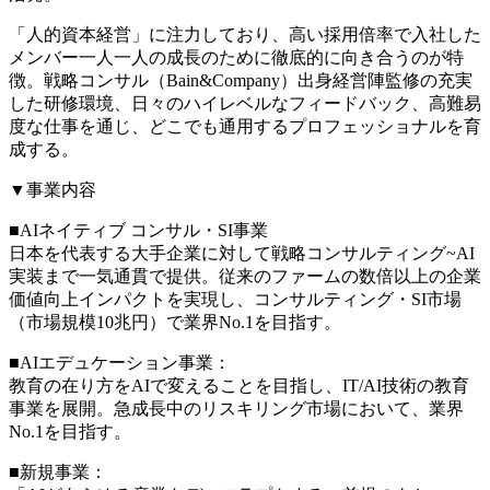
「人的資本経営」に注力しており、高い採用倍率で入社した
メンバー一人一人の成長のために徹底的に向き合うのが特
徴。戦略コンサル（Bain&Company）出身経営陣監修の充実
した研修環境、日々のハイレベルなフィードバック、高難易
度な仕事を通じ、どこでも通用するプロフェッショナルを育
成する。
▼事業内容
■AIネイティブ コンサル・SI事業
日本を代表する大手企業に対して戦略コンサルティング~AI
実装まで一気通貫で提供。従来のファームの数倍以上の企業
価値向上インパクトを実現し、コンサルティング・SI市場
（市場規模10兆円）で業界No.1を目指す。
■AIエデュケーション事業：
教育の在り方をAIで変えることを目指し、IT/AI技術の教育
事業を展開。急成長中のリスキリング市場において、業界
No.1を目指す。
■新規事業：