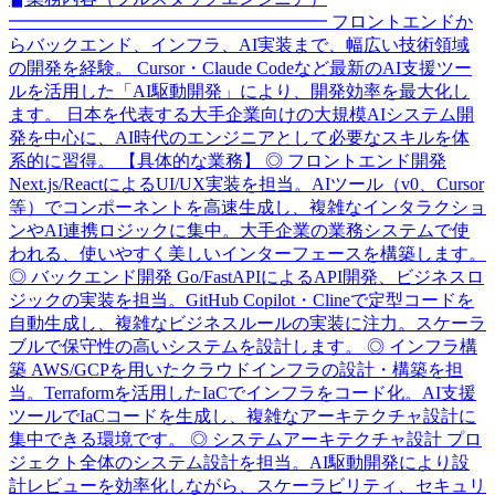
━━━━━━━━━━━━━━━━━━ フロントエンドか
らバックエンド、インフラ、AI実装まで、幅広い技術領域
の開発を経験。 Cursor・Claude Codeなど最新のAI支援ツー
ルを活用した「AI駆動開発」により、開発効率を最大化し
ます。 日本を代表する大手企業向けの大規模AIシステム開
発を中心に、AI時代のエンジニアとして必要なスキルを体
系的に習得。 【具体的な業務】 ◎ フロントエンド開発
Next.js/ReactによるUI/UX実装を担当。AIツール（v0、Cursor
等）でコンポーネントを高速生成し、複雑なインタラクショ
ンやAI連携ロジックに集中。大手企業の業務システムで使
われる、使いやすく美しいインターフェースを構築します。
◎ バックエンド開発 Go/FastAPIによるAPI開発、ビジネスロ
ジックの実装を担当。GitHub Copilot・Clineで定型コードを
自動生成し、複雑なビジネスルールの実装に注力。スケーラ
ブルで保守性の高いシステムを設計します。 ◎ インフラ構
築 AWS/GCPを用いたクラウドインフラの設計・構築を担
当。Terraformを活用したIaCでインフラをコード化。AI支援
ツールでIaCコードを生成し、複雑なアーキテクチャ設計に
集中できる環境です。 ◎ システムアーキテクチャ設計 プロ
ジェクト全体のシステム設計を担当。AI駆動開発により設
計レビューを効率化しながら、スケーラビリティ、セキュリ