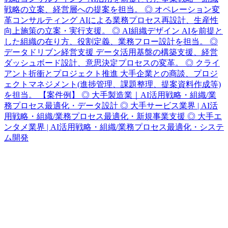
戦略の立案、経営層への提案を担当。 ◎ オペレーション変
革コンサルティング AIによる業務プロセス再設計、生産性
向上施策の立案・実行支援。 ◎ AI組織デザイン AIを前提と
した組織の在り方、役割定義、業務フロー設計を担当。 ◎
データドリブン経営支援 データ活用基盤の構築支援、経営
ダッシュボード設計、意思決定プロセスの変革。 ◎ クライ
アント折衝とプロジェクト推進 大手企業との商談、プロジ
ェクトマネジメント(進捗管理、課題整理、提案資料作成等)
を担当。 【案件例】 ◎ 大手製造業｜AI活用戦略・組織/業
務プロセス最適化・データ設計 ◎ 大手サービス業界 | AI活
用戦略・組織/業務プロセス最適化・新規事業支援 ◎ 大手エ
ンタメ業界 | AI活用戦略・組織/業務プロセス最適化・システ
ム開発