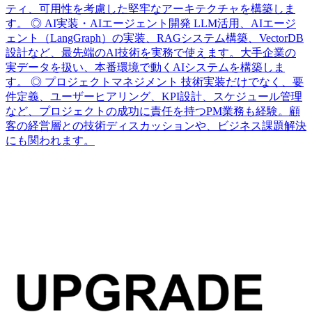
ティ、可用性を考慮した堅牢なアーキテクチャを構築しま
す。 ◎ AI実装・AIエージェント開発 LLM活用、AIエージ
ェント（LangGraph）の実装、RAGシステム構築、VectorDB
設計など、最先端のAI技術を実務で使えます。大手企業の
実データを扱い、本番環境で動くAIシステムを構築しま
す。 ◎ プロジェクトマネジメント 技術実装だけでなく、要
件定義、ユーザーヒアリング、KPI設計、スケジュール管理
など、プロジェクトの成功に責任を持つPM業務も経験。顧
客の経営層との技術ディスカッションや、ビジネス課題解決
にも関われます。