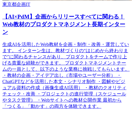
東京都
企画
IT
【AI×PdM】企画からリリースすべてに関わる！
Web教材のプロダクトマネジメント長期インター
ン
生成AIを活用したWeb教材を企画・制作・改善・運営してい
ます。 インターン生は、教材づくりの“はじめから終わりま
で”に関わるチャンスがあり、プロダクトをチームで作り上
げる貴重な経験ができます。 プロダクトマネジメントチー
ムの一員として、以下のような業務に挑戦してもらいます。
・教材の企画・アイデア出し（市場やユーザー分析） ・
ChatGPTなどを活用した本文・シナリオ制作 ・図解やビジ
ュアル資料の作成（画像生成AI活用） ・教材のクオリティ
チェック・改善 ・プロジェクトの進行管理（スケジュール
やタスク管理） ・Webサイトへの教材公開作業 最初から
「つくる」「動かす」の両方を体験できます。