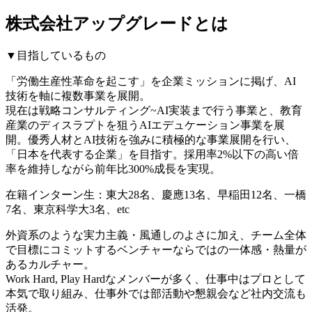
株式会社アップグレードとは
▼目指しているもの
「労働生産性革命を起こす」を企業ミッションに掲げ、AI
技術を軸に複数事業を展開。
現在は戦略コンサルティング~AI実装まで行う事業と、教育
産業のディスラプトを狙うAIエデュケーション事業を展
開。優秀人材とAI技術を強みに積極的な事業展開を行い、
「日本を代表する企業」を目指す。採用率2%以下の高い倍
率を維持しながら前年比300%成長を実現。
在籍インターン生：東大28名、慶應13名、早稲田12名、一橋
7名、東京科学大3名、etc
外資系のような実力主義・風通しのよさに加え、チーム全体
で目標にコミットするベンチャーならではの一体感・熱量が
あるカルチャー。
Work Hard, Play Hardなメンバーが多く、仕事中はプロとして
本気で取り組み、仕事外では部活動や懇親会など社内交流も
活発。