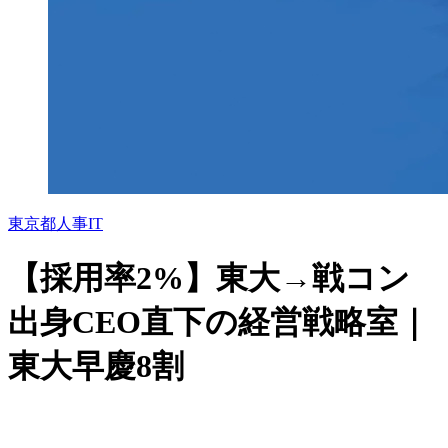
東京都
人事
IT
【採用率2%】東大→戦コン
出身CEO直下の経営戦略室｜
東大早慶8割