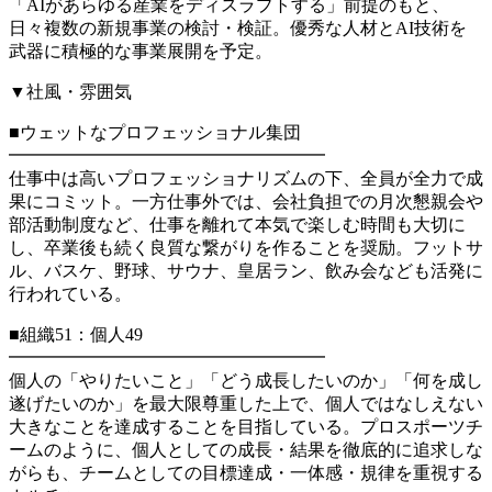
「AIがあらゆる産業をディスラプトする」前提のもと、
日々複数の新規事業の検討・検証。優秀な人材とAI技術を
武器に積極的な事業展開を予定。
▼社風・雰囲気
■ウェットなプロフェッショナル集団
━━━━━━━━━━━━━━━━━━
仕事中は高いプロフェッショナリズムの下、全員が全力で成
果にコミット。一方仕事外では、会社負担での月次懇親会や
部活動制度など、仕事を離れて本気で楽しむ時間も大切に
し、卒業後も続く良質な繋がりを作ることを奨励。フットサ
ル、バスケ、野球、サウナ、皇居ラン、飲み会なども活発に
行われている。
■組織51：個人49
━━━━━━━━━━━━━━━━━━
個人の「やりたいこと」「どう成長したいのか」「何を成し
遂げたいのか」を最大限尊重した上で、個人ではなしえない
大きなことを達成することを目指している。プロスポーツチ
ームのように、個人としての成長・結果を徹底的に追求しな
がらも、チームとしての目標達成・一体感・規律を重視する