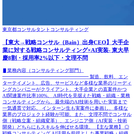
東京都
コンサルタント
コンサルティング
【東大→戦略コンサル（Bain）出身CEO】大手企
業に対する戦略コンサルティング×AI実装- 東大早
慶8割・採用率2%以下・文理不問
▋業務内容（コンサルティング部門）
━━━━━━━━━━━━━━━━━━ 製造、飲料、エン
ターテイメント、広告、サービスなど多様な業界のリーディ
ングカンパニーがクライアント。大手企業との直案件かつ
AI関連案件比率100%。 AI時代を見据えた戦略・組織・業務
コンサルティングから、最先端のAI技術を用いた実装まで
一気通貫で対応。 インターン生も実案件に参画し、多様な
業界のプロジェクト経験が可能。また、文理不問でコンサル
側（戦略立案・組織変革）、エンジニア側（AI実装・技術
開発）どちらにもスキルを伸ばせる環境。 【主な業務】 ◎
戦略コンサルティング AI活用を前提とした事業戦略・組織