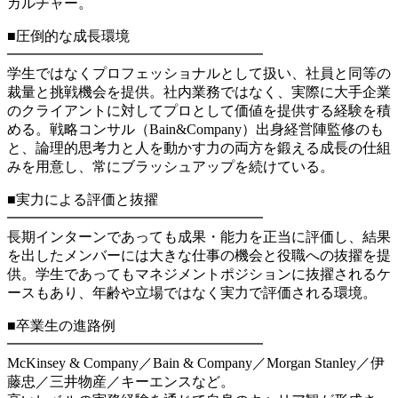
カルチャー。
■圧倒的な成長環境
━━━━━━━━━━━━━━━━━━
学生ではなくプロフェッショナルとして扱い、社員と同等の
裁量と挑戦機会を提供。社内業務ではなく、実際に大手企業
のクライアントに対してプロとして価値を提供する経験を積
める。戦略コンサル（Bain&Company）出身経営陣監修のも
と、論理的思考力と人を動かす力の両方を鍛える成長の仕組
みを用意し、常にブラッシュアップを続けている。
■実力による評価と抜擢
━━━━━━━━━━━━━━━━━━
長期インターンであっても成果・能力を正当に評価し、結果
を出したメンバーには大きな仕事の機会と役職への抜擢を提
供。学生であってもマネジメントポジションに抜擢されるケ
ースもあり、年齢や立場ではなく実力で評価される環境。
■卒業生の進路例
━━━━━━━━━━━━━━━━━━
McKinsey & Company／Bain & Company／Morgan Stanley／伊
藤忠／三井物産／キーエンスなど。