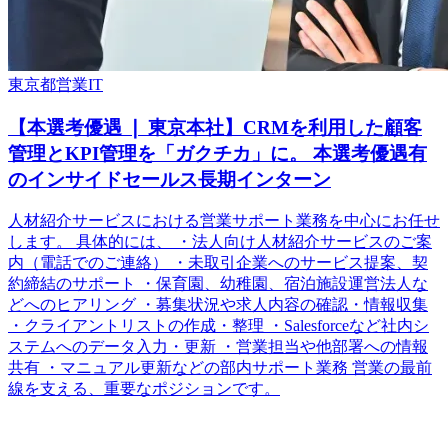
東京都
営業
IT
【本選考優遇 ❘ 東京本社】CRMを利用した顧客
管理とKPI管理を「ガクチカ」に。 本選考優遇有
のインサイドセールス長期インターン
人材紹介サービスにおける営業サポート業務を中心にお任せ
します。 具体的には、 ・法人向け人材紹介サービスのご案
内（電話でのご連絡） ・未取引企業へのサービス提案、契
約締結のサポート ・保育園、幼稚園、宿泊施設運営法人な
どへのヒアリング ・募集状況や求人内容の確認・情報収集
・クライアントリストの作成・整理 ・Salesforceなど社内シ
ステムへのデータ入力・更新 ・営業担当や他部署への情報
共有 ・マニュアル更新などの部内サポート業務 営業の最前
線を支える、重要なポジションです。