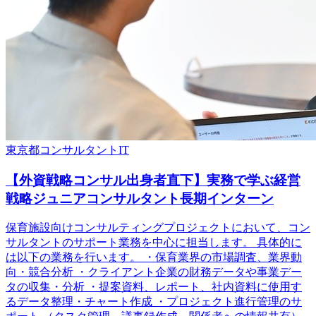
東京都
コンサルタント
IT
【外資戦略コンサル出身者直下】実務で学ぶ経営
戦略ジュニアコンサルタント長期インターン
保育施設向けコンサルティングプロジェクトにおいて、コン
サルタントのサポート業務を中心に担当します。 具体的に
は以下の業務を行います。 ・保育業界の市場調査、業界動
向・競合分析 ・クライアント企業の財務データや事業デー
タの収集・分析 ・提案資料、レポート、社内資料に使用す
るデータ整理・チャート作成 ・プロジェクト進行管理のサ