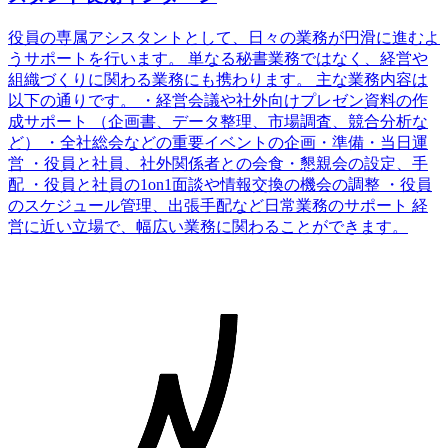
役員の専属アシスタントとして、日々の業務が円滑に進むよ
うサポートを行います。 単なる秘書業務ではなく、経営や
組織づくりに関わる業務にも携わります。 主な業務内容は
以下の通りです。 ・経営会議や社外向けプレゼン資料の作
成サポート （企画書、データ整理、市場調査、競合分析な
ど） ・全社総会などの重要イベントの企画・準備・当日運
営 ・役員と社員、社外関係者との会食・懇親会の設定、手
配 ・役員と社員の1on1面談や情報交換の機会の調整 ・役員
のスケジュール管理、出張手配など日常業務のサポート 経
営に近い立場で、幅広い業務に関わることができます。