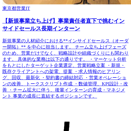
東京都
営業
IT
【新規事業立ち上げ】事業責任者直下で挑むイン
サイドセールス長期インターン
新規事業の人材紹介における**インサイドセールス（オーダ
ー開拓）** を中心に担当します。 チーム立ち上げフェーズ
のため、営業だけでなく、戦略設計や組織づくりにも関わり
ます。 具体的な業務は以下の通りです。 ・マーケット分析
をもとにしたターゲット企業選定、営業戦略立案 ・新規・
既存クライアントへの架電、提案 ・求人情報のヒアリン
グ、回収、最新化 ・契約書の締結対応 ・営業オペレーショ
ンの改善、トークスクリプト作成 ・数値管理、KPI設計・改
善 ・チーム拡大に伴う、後輩インターンの育成・マネジメ
ント 事業の成長に直結するポジションです。