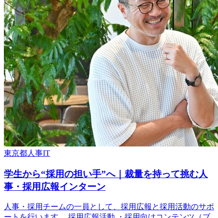
東京都
人事
IT
学生から“採用の担い手”へ｜裁量を持って挑む人
事・採用広報インターン
人事・採用チームの一員として、採用広報と採用活動のサポ
ートを行います。 採用広報活動 ・採用向けコンテンツ（ブ