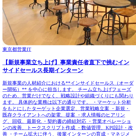
東京都
営業
IT
【新規事業立ち上げ】事業責任者直下で挑むイン
サイドセールス長期インターン
新規事業の人材紹介における**インサイドセールス（オーダ
ー開拓）** を中心に担当します。 チーム立ち上げフェーズ
のため、営業だけでなく、戦略設計や組織づくりにも関わり
ます。 具体的な業務は以下の通りです。 ・マーケット分析
をもとにしたターゲット企業選定、営業戦略立案 ・新規・
既存クライアントへの架電、提案 ・求人情報のヒアリン
グ、回収、最新化 ・契約書の締結対応 ・営業オペレーショ
ンの改善、トークスクリプト作成 ・数値管理、KPI設計・改
善 ・チーム拡大に伴う、後輩インターンの育成・マネジメ