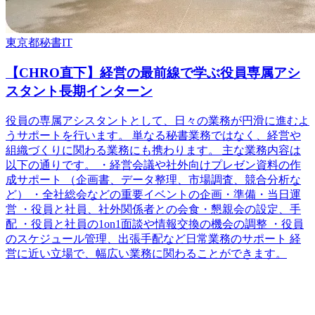
東京都
秘書
IT
【CHRO直下】経営の最前線で学ぶ役員専属アシ
スタント長期インターン
役員の専属アシスタントとして、日々の業務が円滑に進むよ
うサポートを行います。 単なる秘書業務ではなく、経営や
組織づくりに関わる業務にも携わります。 主な業務内容は
以下の通りです。 ・経営会議や社外向けプレゼン資料の作
成サポート （企画書、データ整理、市場調査、競合分析な
ど） ・全社総会などの重要イベントの企画・準備・当日運
営 ・役員と社員、社外関係者との会食・懇親会の設定、手
配 ・役員と社員の1on1面談や情報交換の機会の調整 ・役員
のスケジュール管理、出張手配など日常業務のサポート 経
営に近い立場で、幅広い業務に関わることができます。