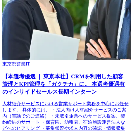
東京都
営業
IT
【本選考優遇 ❘ 東京本社】CRMを利用した顧客
管理とKPI管理を「ガクチカ」に。 本選考優遇有
のインサイドセールス長期インターン
人材紹介サービスにおける営業サポート業務を中心にお任せ
します。 具体的には、 ・法人向け人材紹介サービスのご案
内（電話でのご連絡） ・未取引企業へのサービス提案、契
約締結のサポート ・保育園、幼稚園、宿泊施設運営法人な
どへのヒアリング ・募集状況や求人内容の確認・情報収集